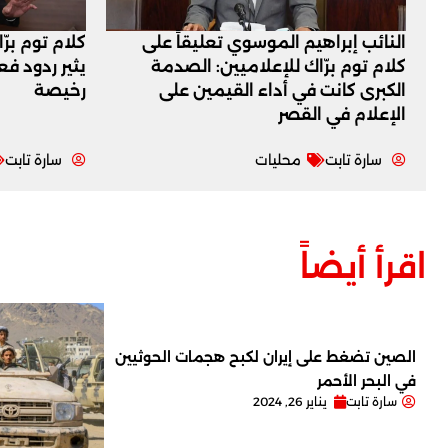
النائب إبراهيم الموسوي تعليقاً على
كلام توم برّ
كلام توم برّاك للإعلاميين: الصدمة
يثير ردود ف
الكبرى كانت في أداء القيمين على
رخيصة
‏الإعلام في القصر
سارة تابت
محليات
سارة تابت
اقرأ أيضاً
الصين تضغط على إيران لكبح هجمات الحوثيين
في البحر الأحمر
سارة تابت
يناير 26, 2024