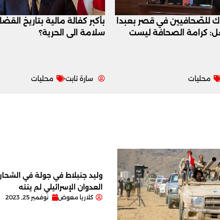
اك للصّحافيين في قصر بعبدا
بأكبر كفالة مالية بتاريخ القض
عل: كرامة الصحافة ليست
سلامة الى الحرية؟
محليات
سارة تابت
محليات
وليد جنبلاط في جولة في الشحار ا
العدوان الإسرائيلي لم ينته
كلاريا معوض
نوفمبر 25, 2023