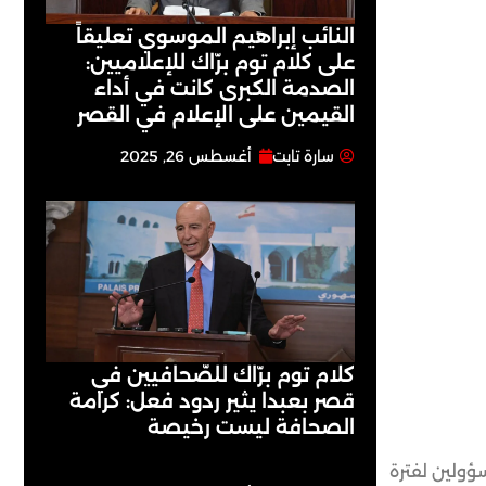
النائب إبراهيم الموسوي تعليقاً
على كلام توم برّاك للإعلاميين:
الصدمة الكبرى كانت في أداء
القيمين على ‏الإعلام في القصر
سارة تابت
أغسطس 26, 2025
كلام توم برّاك للصّحافيين في
قصر بعبدا يثير ردود فعل: كرامة
الصحافة ليست رخيصة
ؤولين لفترة