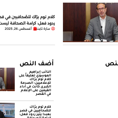
كلام توم برّاك للصّحافيين في قصر
ردود فعل: كرامة الصحافة ليس
سارة تابت
أغسطس 26, 2025
لنص
أضف النص
النائب إبراهيم
الموسوي تعليقاً على
كلام توم برّاك
للإعلاميين: الصدمة
الكبرى كانت في أداء
القيمين على ‏الإعلام
في القصر
كلام توم برّاك
للصّحافيين في قصر
بعبدا يثير ردود فعل: