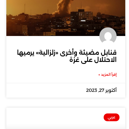
قنابل مضيئة وأخرى «زلزالية» يرميها
الاحتلال على غزة
إقرأ المزيد »
أكتوبر 27, 2023
عربي