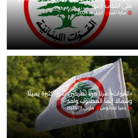
على انتخاب أزعور
سارة تابت
أبريل 6, 2024
«القوات»: مرتا مرتا تطرحين أمورًا كثيرة يمينًا
وشمالا إنما المطلوب واحد
دميا فنيانوس
مارس 11, 2024