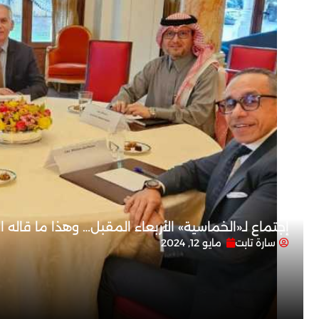
إجتماع لـ«الخماسية» الأربعاء المقبل… وهذا ما قاله 
سارة تابت
مايو 12, 2024