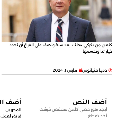
كنعان من بكركي: «حلنا» بعد سنة ونصف على الفراغ أن نحدد
خياراتنا ونحسمها
دميا فنيانوس
مارس 1, 2024
أضف النص
أضف ا
أبجد هوز حطي كلمن سعفص قرشت
المحررين
ثخذ ضظغ
فريق لعمل