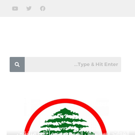
القوات: السياسيون المسيحيون ما زالوا متفقين