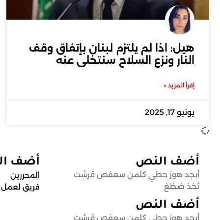
هيل: اذا لم يلتزم لبنان بإتفاق وقف
النار ونزع السلاح سنتخلى عنه
إقرأ المزيد »
يونيو 17, 2025
أضف النص
أضف ا
أبجد هوز حطي كلمن سعفص قرشت
المحررين
ثخذ ضظغ
فريق لعمل
أضف النص
أبجد هوز حطي كلمن سعفص قرشت