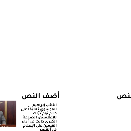
لنص
أضف النص
النائب إبراهيم
الموسوي تعليقاً على
كلام توم برّاك
للإعلاميين: الصدمة
الكبرى كانت في أداء
القيمين على ‏الإعلام
في القصر