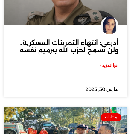
أدرعي: انتهاء التمرينات العسكرية…
ولن نسمح لحزب الله بترميم نفسه
إقرأ المزيد »
مارس 30, 2025
محليات