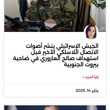
الجيش الإسرائيلي ينشر أصوات
الاتصال اللاسلكي الأخير قبل
استهداف صالح العاروري في ضاحية
بيروت الجنوبية
إقرأ المزيد »
يناير 14, 2025