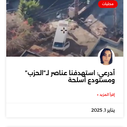
محليات
أدرعي: استهدفنا عناصر لـ”الحزب”
ومستودع أسلحة
إقرأ المزيد »
يناير 1, 2025