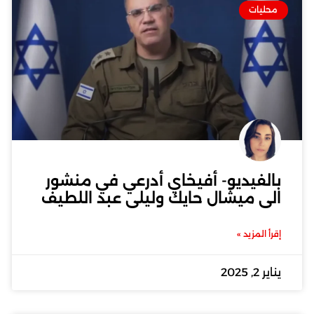
محليات
بالفيديو- أفيخاي أدرعي في منشور
الى ميشال حايك وليلى عبد اللطيف
إقرأ المزيد »
يناير 2, 2025