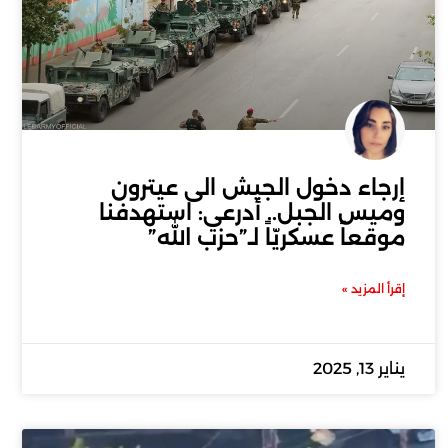
إرجاء دخول الجيش الى عيترون
وميس الجبل.. أدرعي: استهدفنا
موقعاً عسكريّاً لـ”حزب الله”
إقرأ المزيد »
يناير 13, 2025