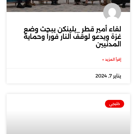
لقاء أمير قطر _بلينكن يبحث وضع
غزة ويدعو لوقف النار فوراً وحماية
المدنيين
إقرأ المزيد »
يناير 7, 2024
خليجي