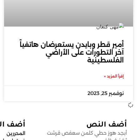
أمير قطر وبايدن يستعرضان هاتفياً
آخر التطورات على الأراضي
الفلسطينية
إقرأ المزيد »
نوفمبر 25, 2023
أضف النص
أضف ا
أبجد هوز حطي كلمن سعفص قرشت
المحررين