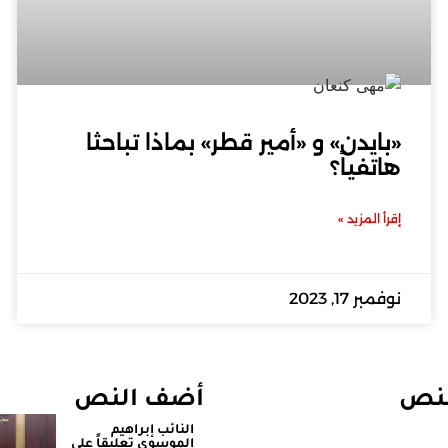
«بايدن» و «أمير قطر» بماذا تباحثا
هاتفياً؟
إقرأ المزيد »
نوفمبر 17, 2023
لنص
أضف النص
النائب إبراهيم
الموسوي تعليقاً على