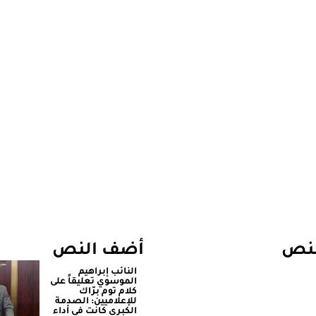
لنص
أضف النص
النائب إبراهيم
الموسوي تعليقاً على
كلام توم برّاك
للإعلاميين: الصدمة
الكبرى كانت في أداء