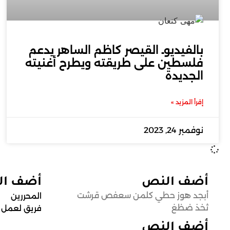
بالفيديوـ القيصر كاظم الساهر يدعم
فلسطين على طريقته ويطرح أغنيته
الجديدة
إقرأ المزيد »
نوفمبر 24, 2023
أضف النص
أضف ا
أبجد هوز حطي كلمن سعفص قرشت
المحررين
ثخذ ضظغ
فريق لعمل
أضف النص