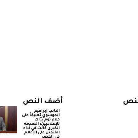
لنص
أضف النص
النائب إبراهيم
الموسوي تعليقاً على
كلام توم برّاك
للإعلاميين: الصدمة
الكبرى كانت في أداء
القيمين على ‏الإعلام
في القصر