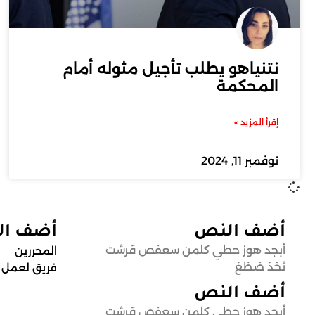
نتنياهو يطلب تأجيل مثوله أمام
المحكمة
إقرأ المزيد »
نوفمبر 11, 2024
أضف النص
أضف ا
أبجد هوز حطي كلمن سعفص قرشت
المحررين
ثخذ ضظغ
فريق لعمل
أضف النص
أبجد هوز حطي كلمن سعفص قرشت