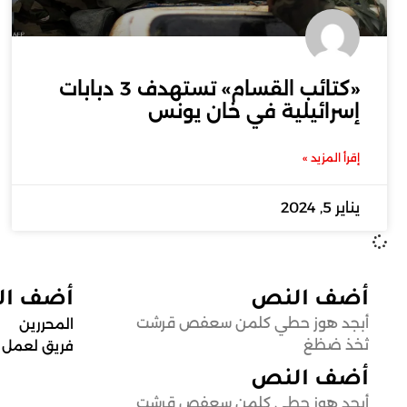
«كتائب القسام» تستهدف 3 دبابات
إسرائيلية في خان يونس
إقرأ المزيد »
يناير 5, 2024
أضف النص
أضف ا
أبجد هوز حطي كلمن سعفص قرشت
المحررين
ثخذ ضظغ
فريق لعمل
أضف النص
أبجد هوز حطي كلمن سعفص قرشت