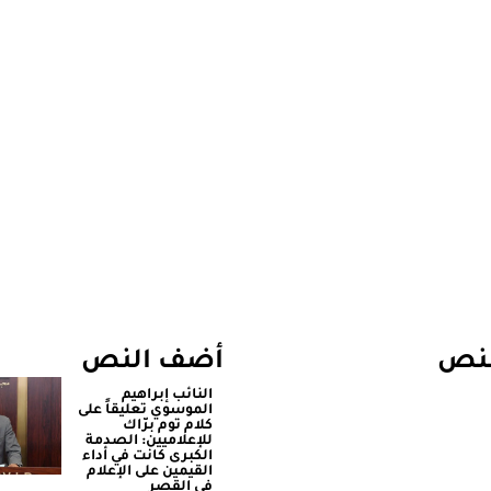
لنص
أضف النص
النائب إبراهيم
الموسوي تعليقاً على
كلام توم برّاك
للإعلاميين: الصدمة
الكبرى كانت في أداء
القيمين على ‏الإعلام
في القصر