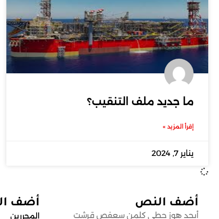
ما جديد ملف التنقيب؟
إقرأ المزيد »
يناير 7, 2024
أضف النص
أضف ا
أبجد هوز حطي كلمن سعفص قرشت
المحررين