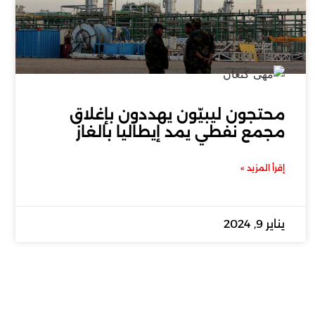
محتجون ليبيّون يهددون بإغلاق
مجمع نفطي يمد إيطاليا بالغاز
إقرأ المزيد »
يناير 9, 2024