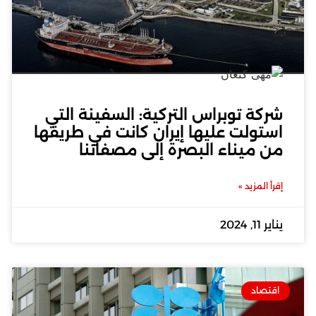
شركة توبراس التركية: السفينة التي
استولت عليها إيران كانت في طريقها
من ميناء البصرة إلى مصفاتنا
إقرأ المزيد »
يناير 11, 2024
اقتصاد