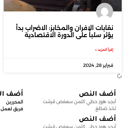
نقابات الافران والمخابز: الاضراب بدأ
يؤثر سلباً على الدورة الاقتصادية
إقرأ المزيد »
فبراير 28, 2024
أضف النص
أضف ا
أبجد هوز حطي كلمن سعفص قرشت
المحررين
ثخذ ضظغ
فريق لعمل
أضف النص
أبجد هوز حطي كلمن سعفص قرشت