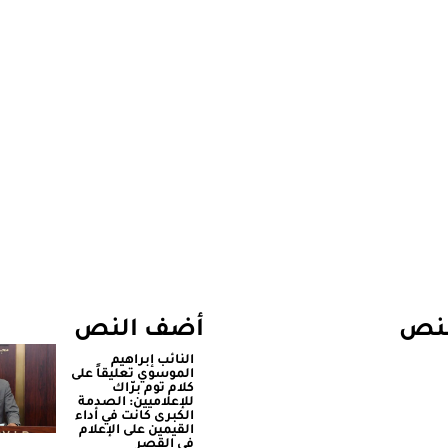
لنص
أضف النص
النائب إبراهيم
الموسوي تعليقاً على
كلام توم برّاك
للإعلاميين: الصدمة
الكبرى كانت في أداء
القيمين على ‏الإعلام
في القصر