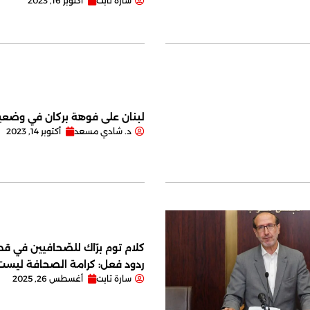
سارة تابت
أكتوبر 16, 2023
لبنان على فوهة بركان في وضعية
د. شادي مسعد
أكتوبر 14, 2023
كلام توم برّاك للصّحافيين في قصر
ردود فعل: كرامة الصحافة ليس
سارة تابت
أغسطس 26, 2025