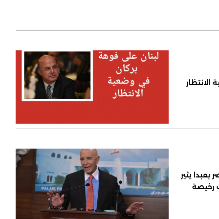
 الانتظار
 بعبدا يثير
ت رخيصة