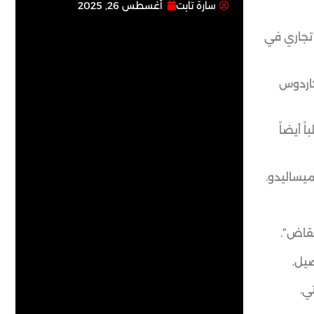
سارة تابت
أغسطس 26, 2025
ركز تجاري في
نويل كاردوس
 أيضاً
يساليدو.
نقاض”.
صيل.
ي.