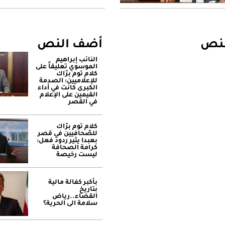
لنص
أضف النص
النائب إبراهيم
الموسوي تعليقاً على
كلام توم برّاك
للإعلاميين: الصدمة
الكبرى كانت في أداء
القيمين على ‏الإعلام
في القصر
كلام توم برّاك
للصّحافيين في قصر
بعبدا يثير ردود فعل:
كرامة الصحافة
ليست رخيصة
بأكبر كفالة مالية
بتاريخ
القضاء..رياض
سلامة الى الحرية؟