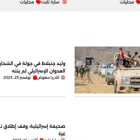
محليات
سارة تابت
محليات
وليد جنبلاط في جولة في الشحار ا
العدوان الإسرائيلي لم ينته
كلاريا معوض
نوفمبر 25, 2023
صحيفة إسرائيلية: وقف إطلاق نا
غزة