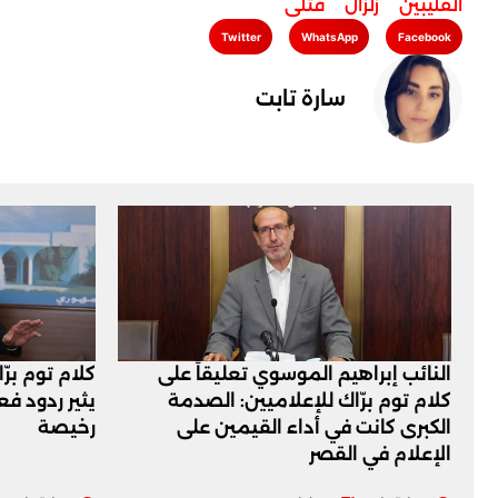
الفليبين
,
زلزال
,
قتلى
Twitter
WhatsApp
Facebook
سارة تابت
النائب إبراهيم الموسوي تعليقاً على
كلام توم برّ
كلام توم برّاك للإعلاميين: الصدمة
يثير ردود ف
الكبرى كانت في أداء القيمين على
رخيصة
‏الإعلام في القصر