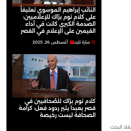
النائب إبراهيم الموسوي تعليقاً
على كلام توم برّاك للإعلاميين:
الصدمة الكبرى كانت في أداء
القيمين على ‏الإعلام في القصر
سارة تابت
أغسطس 26, 2025
كلام توم برّاك للصّحافيين في
قصر بعبدا يثير ردود فعل: كرامة
الصحافة ليست رخيصة
اذ البحث