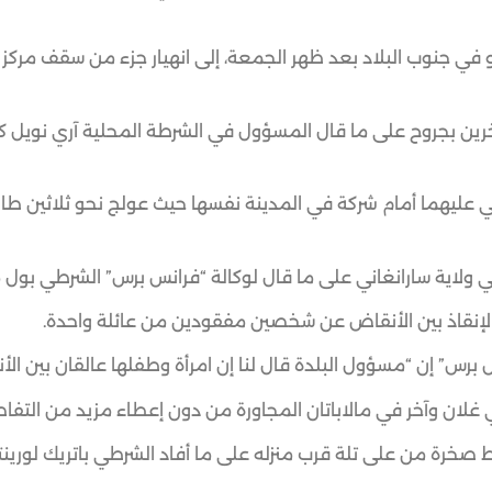
رجات وضرب جزيرة مينداناو في جنوب البلاد بعد ظهر الجمعة، إلى انهيار جزء من سقف م
 انهيار سقف المركز التجاري إلى مقتل امرأة وإصابة 19 آخرين بجروح على ما قال المسؤول في الشرطة المحلية آري 
 عليهما أمام شركة في المدينة نفسها حيث عولج نحو ثلاثين طالباً
ولاية سارانغاني على ما قال لوكالة “فرانس برس” الشرطي بول م
لإنقاذ بين الأنقاض عن شخصين مفقودين من عائلة واحدة.
برس” إن “مسؤول البلدة قال لنا إن امرأة وطفلها عالقان بين الأ
 غلان وآخر في مالاباتان المجاورة من دون إعطاء مزيد من التفا
صخرة من على تلة قرب منزله على ما أفاد الشرطي باتريك لورينت