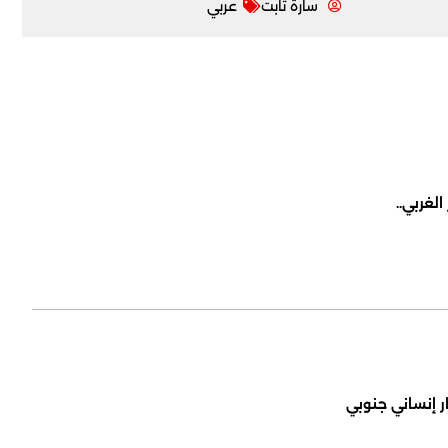
سارة تابت
عربي
لغربي..
ر إنساني جنوبي