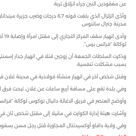
عن مفقودَين اثنين جراء انزلاق تربة.
وأدّى الزلزال الذي بلغت قوته 6,7 د
مدينة جنرال سانتوس.
وأدى
لوكالة “فرانس برس”.
وذكرت السلطات الجمعة أن زوجين قتلا في انهيار جدار إسمنتي
بسبب مشكلات تنفسية.
وقتل شخص آخر في انهيار منشأة فولاذية في مدينة غلان في 
وفي بلدة تقع على مسافة أربع ساعات عن غلان، تبحث فرق ا
وأوضح العنصر في فريق الاغاثة دانيال نوكوس لوكالة “فرانس 
وأشارت هيئة إدارة الكوارث في مانيلا إلى مقتل شخص ثان في
وفي ولاية دافاو أوكسيدنتال المجاورة قتل رجل مسن بسقوط 