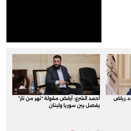
اء..رياض
أحمد الشرع: أرفض مقولة “نهر من نار”
يفصل بين سوريا ولبنان