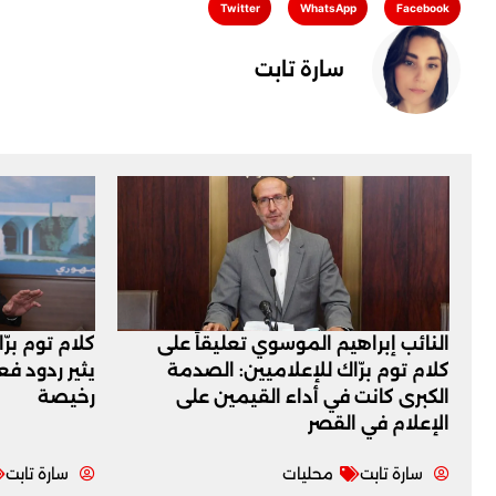
Twitter
WhatsApp
Facebook
سارة تابت
النائب إبراهيم الموسوي تعليقاً على
كلام توم برّ
كلام توم برّاك للإعلاميين: الصدمة
يثير ردود ف
الكبرى كانت في أداء القيمين على
رخيصة
‏الإعلام في القصر
سارة تابت
محليات
سارة تابت