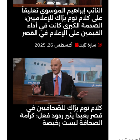
النائب إبراهيم الموسوي تعليقاً
على كلام توم برّاك للإعلاميين:
الصدمة الكبرى كانت في أداء
القيمين على ‏الإعلام في القصر
سارة تابت
أغسطس 26, 2025
كلام توم برّاك للصّحافيين في
قصر بعبدا يثير ردود فعل: كرامة
الصحافة ليست رخيصة