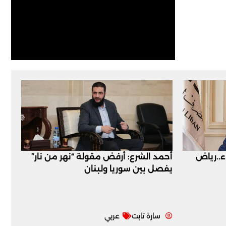
اء..رياض
أحمد الشرع: أرفض مقولة “نهر من نار”
يفصل بين سوريا ولبنان
سارة تابت
عربي