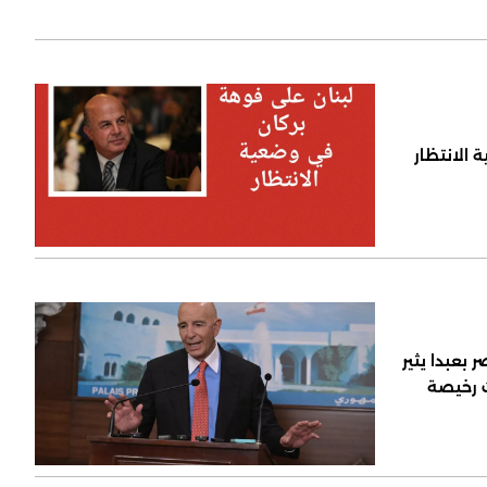
 الانتظار
 بعبدا يثير
ت رخيصة