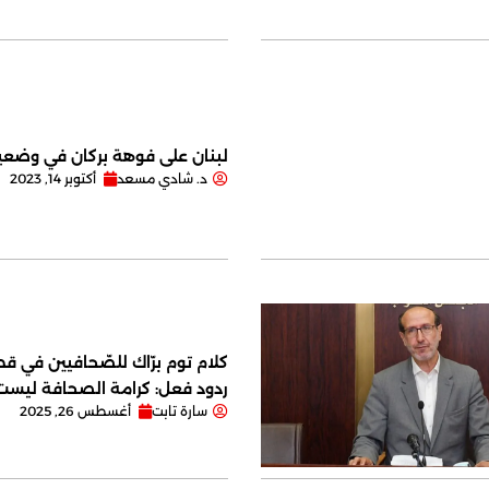
لبنان على فوهة بركان في وضعية
د. شادي مسعد
أكتوبر 14, 2023
كلام توم برّاك للصّحافيين في قصر
ردود فعل: كرامة الصحافة ليس
سارة تابت
أغسطس 26, 2025