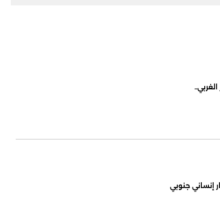
لغربي..
ر إنساني جنوبي