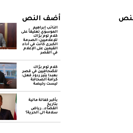
لنص
أضف النص
النائب إبراهيم
الموسوي تعليقاً على
كلام توم برّاك
للإعلاميين: الصدمة
الكبرى كانت في أداء
القيمين على ‏الإعلام
في القصر
كلام توم برّاك
للصّحافيين في قصر
بعبدا يثير ردود فعل:
كرامة الصحافة
ليست رخيصة
بأكبر كفالة مالية
بتاريخ
القضاء..رياض
سلامة الى الحرية؟