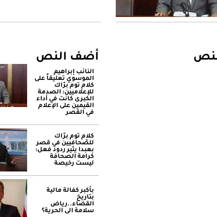
لنص
أضف النص
النائب إبراهيم
الموسوي تعليقاً على
كلام توم برّاك
للإعلاميين: الصدمة
الكبرى كانت في أداء
القيمين على ‏الإعلام
في القصر
كلام توم برّاك
للصّحافيين في قصر
بعبدا يثير ردود فعل:
كرامة الصحافة
ليست رخيصة
بأكبر كفالة مالية
بتاريخ
القضاء..رياض
سلامة الى الحرية؟