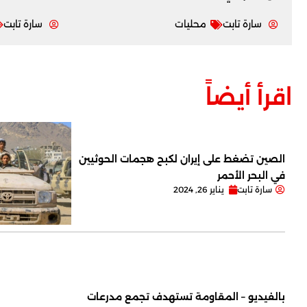
سارة تابت
محليات
سارة تابت
اقرأ أيضاً
الصين تضغط على إيران لكبح هجمات الحوثيين
في البحر الأحمر
سارة تابت
يناير 26, 2024
بالفيديو – المقاومة تستهدف تجمع مدرعات