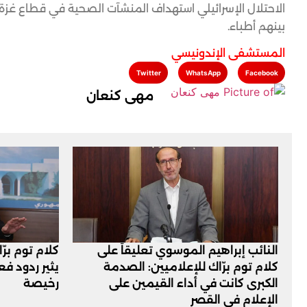
الاحتلال الإسرائيلي استهداف المنشآت الصحية في قطاع غ
بينهم أطباء.
المستشفى الإندونيسي
Twitter
WhatsApp
Facebook
مهى كنعان
النائب إبراهيم الموسوي تعليقاً على
كلام توم برّ
كلام توم برّاك للإعلاميين: الصدمة
يثير ردود ف
الكبرى كانت في أداء القيمين على
رخيصة
‏الإعلام في القصر