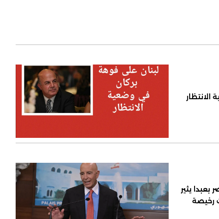
 الانتظار
 بعبدا يثير
ت رخيصة