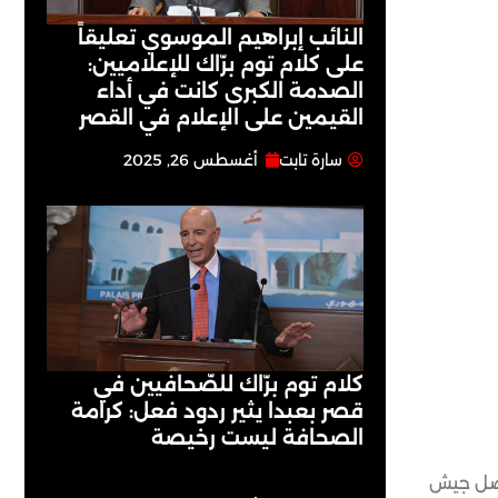
النائب إبراهيم الموسوي تعليقاً
على كلام توم برّاك للإعلاميين:
الصدمة الكبرى كانت في أداء
القيمين على ‏الإعلام في القصر
سارة تابت
أغسطس 26, 2025
كلام توم برّاك للصّحافيين في
قصر بعبدا يثير ردود فعل: كرامة
الصحافة ليست رخيصة
اصل جيش