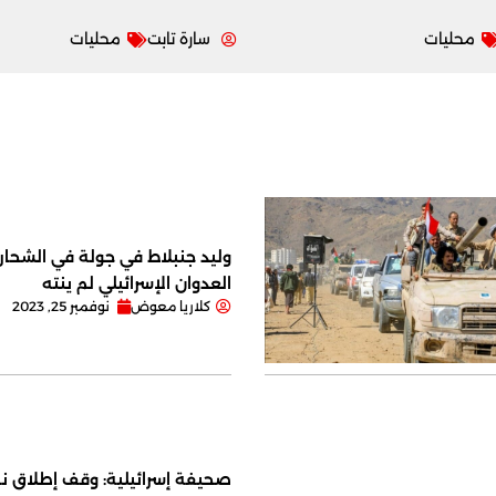
محليات
سارة تابت
محليات
وليد جنبلاط في جولة في الشحار ا
العدوان الإسرائيلي لم ينته
كلاريا معوض
نوفمبر 25, 2023
صحيفة إسرائيلية: وقف إطلاق نا