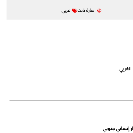
سارة تابت
عربي
لغربي..
ر إنساني جنوبي