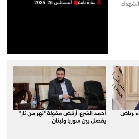
سارة تابت
أغسطس 26, 2025
الشهداء
اء..رياض
أحمد الشرع: أرفض مقولة “نهر من نار”
يفصل بين سوريا ولبنان