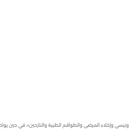
ونيسي وإخلاء المرضى والطواقم الطبية والنازحين»، في حين يو