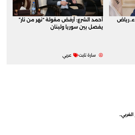
اء..رياض
أحمد الشرع: أرفض مقولة “نهر من نار”
يفصل بين سوريا ولبنان
سارة تابت
عربي
لغربي..