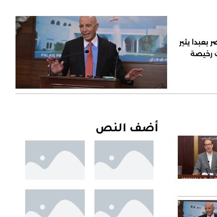
 بعبدا يثير
ت رخيصة
أضف النص