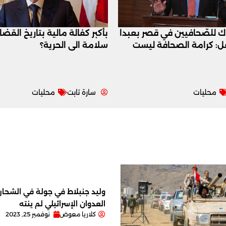
اك للصّحافيين في قصر بعبدا
بأكبر كفالة مالية بتاريخ القض
عل: كرامة الصحافة ليست
سلامة الى الحرية؟
محليات
سارة تابت
محليات
وليد جنبلاط في جولة في الشحار ا
العدوان الإسرائيلي لم ينته
كلاريا معوض
نوفمبر 25, 2023