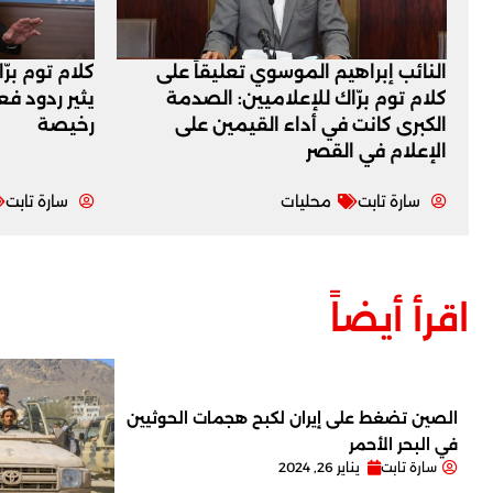
النائب إبراهيم الموسوي تعليقاً على
كلام توم برّ
كلام توم برّاك للإعلاميين: الصدمة
يثير ردود ف
الكبرى كانت في أداء القيمين على
رخيصة
‏الإعلام في القصر
سارة تابت
محليات
سارة تابت
اقرأ أيضاً
الصين تضغط على إيران لكبح هجمات الحوثيين
في البحر الأحمر
سارة تابت
يناير 26, 2024