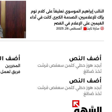
النائب إبراهيم الموسوي تعليقاً على كلام توم
برّاك للإعلاميين: الصدمة الكبرى كانت في أداء
القيمين على ‏الإعلام في القصر
سارة تابت
أغسطس 26, 2025
أضف النص
أضف ا
أبجد هوز حطي كلمن سعفص قرشت
المحررين
ثخذ ضظغ
فريق لعمل
أضف النص
أبجد هوز حطي كلمن سعفص قرشت
ثخذ ضظغ