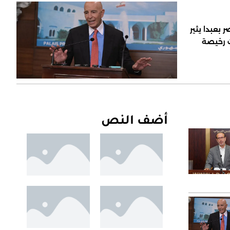
 بعبدا يثير
ت رخيصة
أضف النص