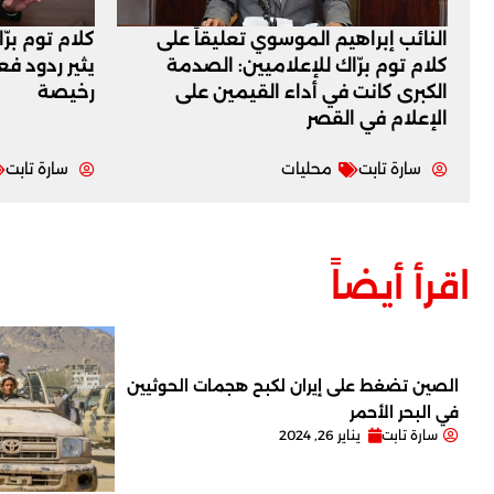
النائب إبراهيم الموسوي تعليقاً على
كلام توم برّ
كلام توم برّاك للإعلاميين: الصدمة
يثير ردود ف
الكبرى كانت في أداء القيمين على
رخيصة
‏الإعلام في القصر
سارة تابت
محليات
سارة تابت
اقرأ أيضاً
الصين تضغط على إيران لكبح هجمات الحوثيين
في البحر الأحمر
سارة تابت
يناير 26, 2024