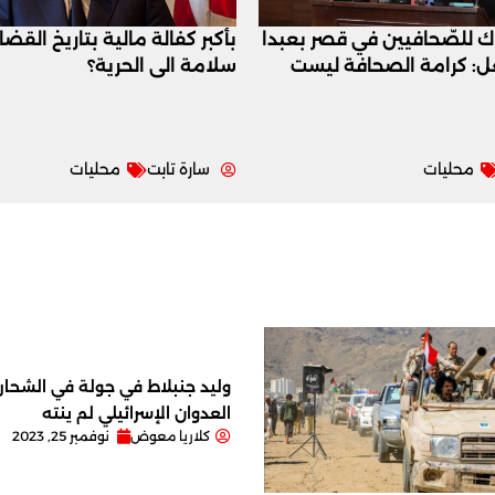
اك للصّحافيين في قصر بعبدا
بأكبر كفالة مالية بتاريخ القض
عل: كرامة الصحافة ليست
سلامة الى الحرية؟
محليات
سارة تابت
محليات
وليد جنبلاط في جولة في الشحار ا
العدوان الإسرائيلي لم ينته
كلاريا معوض
نوفمبر 25, 2023