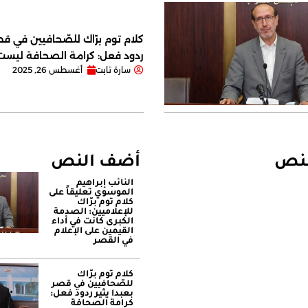
كلام توم برّاك للصّحافيين في قصر
ردود فعل: كرامة الصحافة ليس
سارة تابت
أغسطس 26, 2025
لنص
أضف النص
النائب إبراهيم
الموسوي تعليقاً على
كلام توم برّاك
للإعلاميين: الصدمة
الكبرى كانت في أداء
القيمين على ‏الإعلام
في القصر
كلام توم برّاك
للصّحافيين في قصر
بعبدا يثير ردود فعل:
كرامة الصحافة