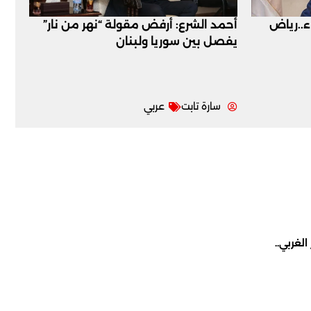
اء..رياض
أحمد الشرع: أرفض مقولة “نهر من نار”
يفصل بين سوريا ولبنان
سارة تابت
عربي
لغربي..