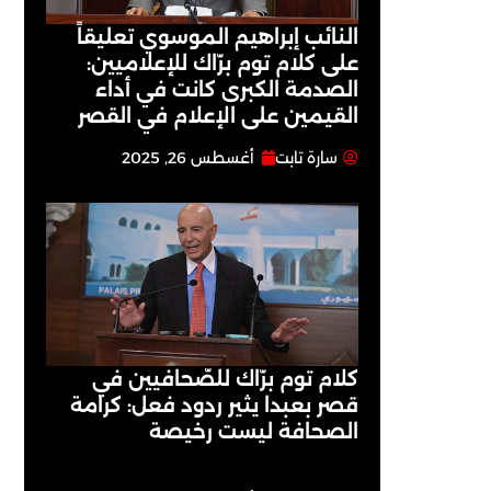
النائب إبراهيم الموسوي تعليقاً
على كلام توم برّاك للإعلاميين:
الصدمة الكبرى كانت في أداء
القيمين على ‏الإعلام في القصر
سارة تابت
أغسطس 26, 2025
كلام توم برّاك للصّحافيين في
قصر بعبدا يثير ردود فعل: كرامة
الصحافة ليست رخيصة