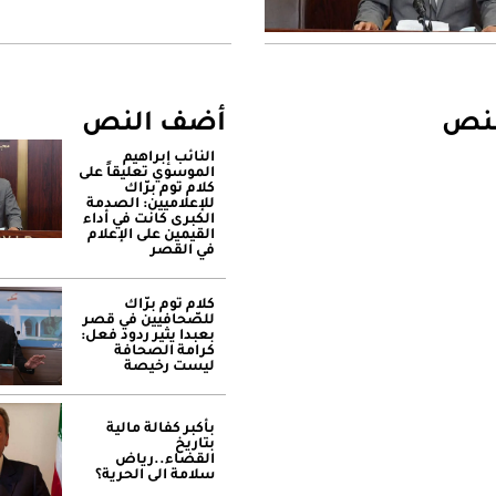
لنص
أضف النص
النائب إبراهيم
الموسوي تعليقاً على
كلام توم برّاك
للإعلاميين: الصدمة
الكبرى كانت في أداء
القيمين على ‏الإعلام
في القصر
كلام توم برّاك
للصّحافيين في قصر
بعبدا يثير ردود فعل:
كرامة الصحافة
ليست رخيصة
بأكبر كفالة مالية
بتاريخ
القضاء..رياض
سلامة الى الحرية؟