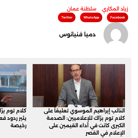
زياد المكاري
,
سلطنة عمان
Twitter
WhatsApp
Facebook
دميا فنيانوس
النائب إبراهيم الموسوي تعليقاً على
كلام توم برّ
كلام توم برّاك للإعلاميين: الصدمة
يثير ردود ف
الكبرى كانت في أداء القيمين على
رخيصة
‏الإعلام في القصر