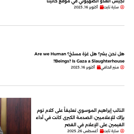
لجيش العدو الصهيوني في موقع حانيتا
سارة تابت
أكتوبر 16, 2023
هل نحن بشر؟ هل غزة مسلخ؟ Are we Human
Beings? Is Gaza a Slaughterhouse?
منير الحافي
أكتوبر 16, 2023
النائب إبراهيم الموسوي تعليقاً على كلام توم
برّاك للإعلاميين: الصدمة الكبرى كانت في أداء
القيمين على ‏الإعلام في القصر
سارة تابت
أغسطس 26, 2025