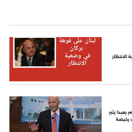
 الانتظار
 بعبدا يثير
ت رخيصة