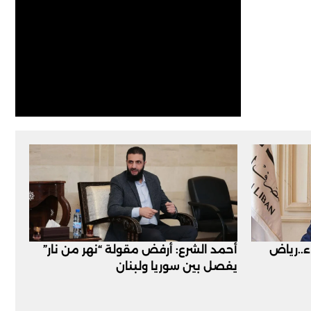
اء..رياض
أحمد الشرع: أرفض مقولة “نهر من نار”
يفصل بين سوريا ولبنان