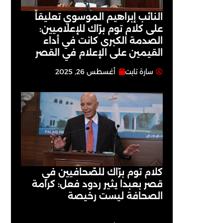
النائب إبراهيم الموسوي تعليقاً
على كلام توم برّاك للإعلاميين:
الصدمة الكبرى كانت في أداء
القيمين على ‏الإعلام في القصر
سارة تابت
أغسطس 26, 2025
كلام توم برّاك للصّحافيين في
قصر بعبدا يثير ردود فعل: كرامة
الصحافة ليست رخيصة