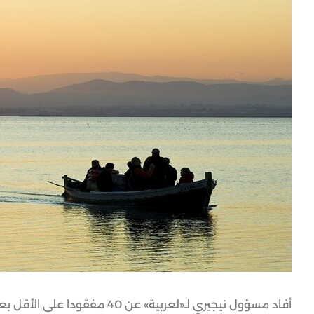
أفاد مسؤول نيجيري لـ«لعربية» عن 40 مفقودا على الأقل بعد انقلاب قاربهم في نهر النيجر شمال غربي البلاد.