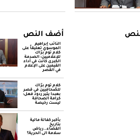
لنص
أضف النص
النائب إبراهيم
الموسوي تعليقاً على
كلام توم برّاك
للإعلاميين: الصدمة
الكبرى كانت في أداء
القيمين على ‏الإعلام
في القصر
كلام توم برّاك
للصّحافيين في قصر
بعبدا يثير ردود فعل:
كرامة الصحافة
ليست رخيصة
بأكبر كفالة مالية
بتاريخ
القضاء..رياض
سلامة الى الحرية؟