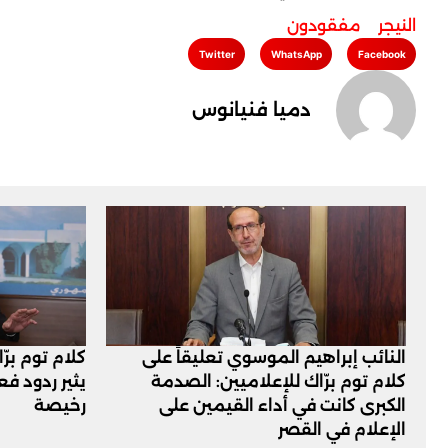
النيجر
,
مفقودون
Twitter
WhatsApp
Facebook
دميا فنيانوس
النائب إبراهيم الموسوي تعليقاً على
كلام توم برّ
كلام توم برّاك للإعلاميين: الصدمة
يثير ردود ف
الكبرى كانت في أداء القيمين على
رخيصة
‏الإعلام في القصر