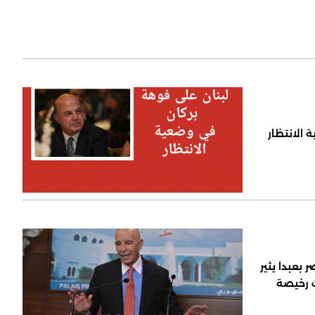
 الانتظار
 بعبدا يثير
ت رخيصة