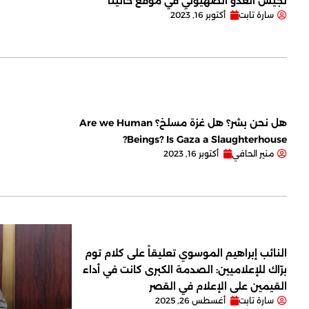
لجيش العدو الصهيوني في موقع حانيتا
سارة تابت
أكتوبر 16, 2023
هل نحن بشر؟ هل غزة مسلخ؟ Are we Human
Beings? Is Gaza a Slaughterhouse?
منير الحافي
أكتوبر 16, 2023
النائب إبراهيم الموسوي تعليقاً على كلام توم
برّاك للإعلاميين: الصدمة الكبرى كانت في أداء
القيمين على ‏الإعلام في القصر
سارة تابت
أغسطس 26, 2025