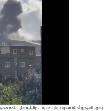
يظهر الفيديو أدناه سقوط غارة جوية اسرائيلية على بلدة محي