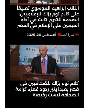
النائب إبراهيم الموسوي تعليقاً
على كلام توم برّاك للإعلاميين:
الصدمة الكبرى كانت في أداء
القيمين على ‏الإعلام في القصر
سارة تابت
أغسطس 26, 2025
كلام توم برّاك للصّحافيين في
قصر بعبدا يثير ردود فعل: كرامة
الصحافة ليست رخيصة