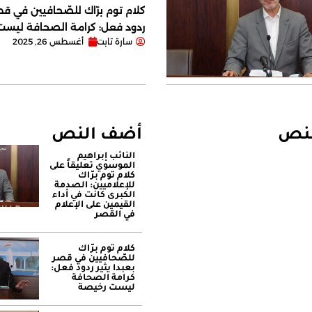
كلام توم برّاك للصّحافيين في قصر
ردود فعل: كرامة الصحافة ليس
سارة تابت
أغسطس 26, 2025
لنص
أضف النص
النائب إبراهيم
الموسوي تعليقاً على
كلام توم برّاك
للإعلاميين: الصدمة
الكبرى كانت في أداء
القيمين على ‏الإعلام
في القصر
كلام توم برّاك
للصّحافيين في قصر
بعبدا يثير ردود فعل:
كرامة الصحافة
ليست رخيصة