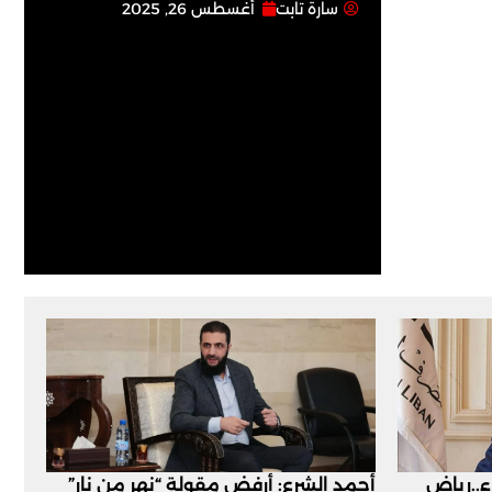
سارة تابت
أغسطس 26, 2025
اء..رياض
أحمد الشرع: أرفض مقولة “نهر من نار”