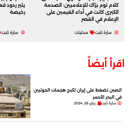
كلام توم برّاك للإعلاميين: الصدمة
يثير ردود ف
الكبرى كانت في أداء القيمين على
رخيصة
‏الإعلام في القصر
سارة تابت
محليات
سارة تابت
اقرأ أيضاً
الصين تضغط على إيران لكبح هجمات الحوثيين
في البحر الأحمر
سارة تابت
يناير 26, 2024