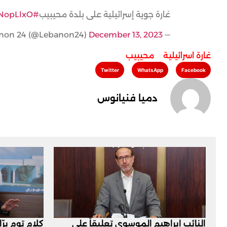
غارة جوية إسرائيلية على بلدة محيبيب
#Lebanon24
aNopLlxO
December 13, 2023
— Lebanon 24 (@Lebanon24)
غارة اسرائيلية
,
محيبيب
Twitter
WhatsApp
Facebook
دميا فنيانوس
النائب إبراهيم الموسوي تعليقاً على
كلام توم برّ