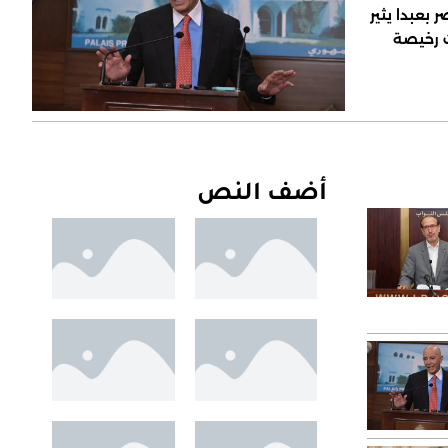
 بعبدا يثير
ت رخيصة
أضف النص