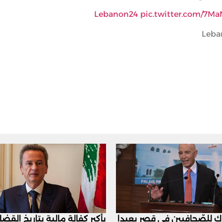
pic.twitter.com/7M
اك للصّحافيين في قصر بعبدا
بأكبر كفالة مالية بتاريخ القض