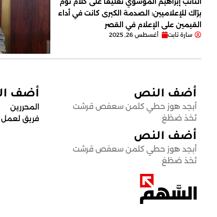
النائب إبراهيم الموسوي تعليقاً على كلام توم
برّاك للإعلاميين: الصدمة الكبرى كانت في أداء
القيمين على ‏الإعلام في القصر
سارة تابت
أغسطس 26, 2025
أضف النص
أضف ا
أبجد هوز حطي كلمن سعفص قرشت
المحررين
ثخذ ضظغ
فريق لعمل
أضف النص
أبجد هوز حطي كلمن سعفص قرشت
ثخذ ضظغ