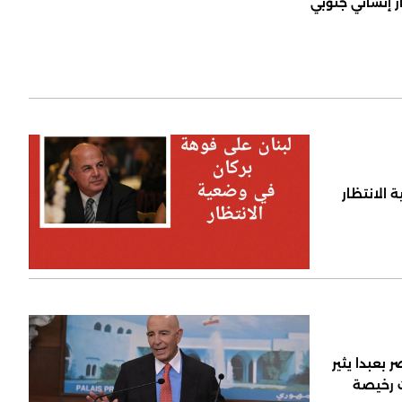
ر إنساني جنوبي
 الانتظار
 بعبدا يثير
ت رخيصة