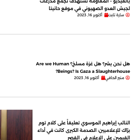
بالفيديو – المقاومة تستهدف تجمع مدرعات
لجيش العدو الصهيوني في موقع حانيتا
سارة تابت
أكتوبر 16, 2023
هل نحن بشر؟ هل غزة مسلخ؟ Are we Human
Beings? Is Gaza a Slaughterhouse?
منير الحافي
أكتوبر 16, 2023
النائب إبراهيم الموسوي تعليقاً على كلام توم
برّاك للإعلاميين: الصدمة الكبرى كانت في أداء
القيمين على ‏الإعلام في القصر