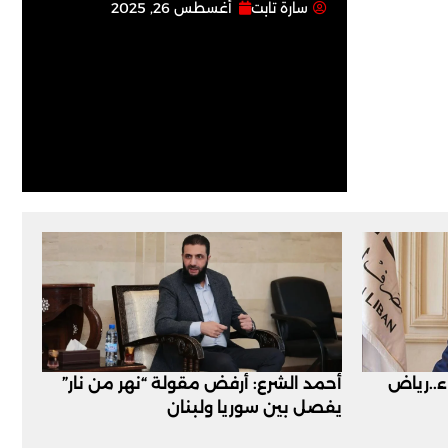
سارة تابت
أغسطس 26, 2025
اء..رياض
أحمد الشرع: أرفض مقولة “نهر من نار”
يفصل بين سوريا ولبنان