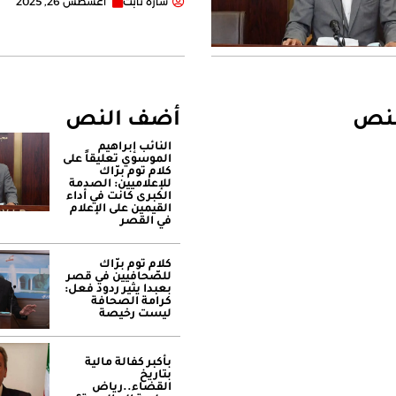
سارة تابت
أغسطس 26, 2025
لنص
أضف النص
النائب إبراهيم
الموسوي تعليقاً على
كلام توم برّاك
للإعلاميين: الصدمة
الكبرى كانت في أداء
القيمين على ‏الإعلام
في القصر
كلام توم برّاك
للصّحافيين في قصر
بعبدا يثير ردود فعل:
كرامة الصحافة
ليست رخيصة
بأكبر كفالة مالية
بتاريخ
القضاء..رياض