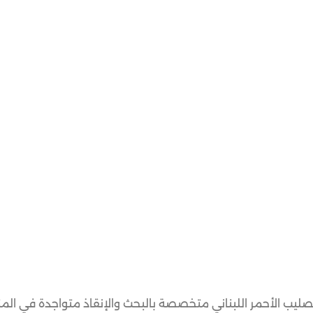
ر اللبناني على منصة “إكس”: “٦ فرق من الصليب الأحمر اللبناني متخصصة بالبحث والإنقاذ متواجدة