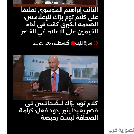
النائب إبراهيم الموسوي تعليقاً
على كلام توم برّاك للإعلاميين:
الصدمة الكبرى كانت في أداء
القيمين على ‏الإعلام في القصر
سارة تابت
أغسطس 26, 2025
كلام توم برّاك للصّحافيين في
قصر بعبدا يثير ردود فعل: كرامة
الصحافة ليست رخيصة
 في المنصورية قرب