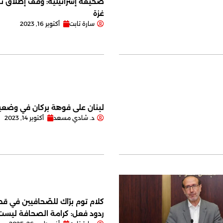
صحيفة إسرائيلية: وقف إطلاق نا
غزة
سارة تابت
أكتوبر 16, 2023
لبنان على فوهة بركان في وضعية
د. شادي مسعد
أكتوبر 14, 2023
كلام توم برّاك للصّحافيين في قصر
ردود فعل: كرامة الصحافة ليس