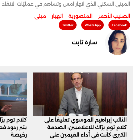
المبنى السكني الذي انهار امس وتساهم في عمليّات الانقاذ 
الصليب الأحمر
,
المنصورية
,
انهيار
,
مبنى
Twitter
WhatsApp
Facebook
سارة تابت
النائب إبراهيم الموسوي تعليقاً على
كلام توم برّ
كلام توم برّاك للإعلاميين: الصدمة
يثير ردود ف
الكبرى كانت في أداء القيمين على
رخيصة