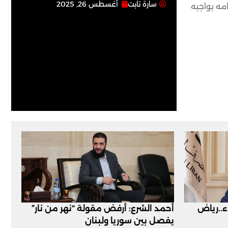
سارة تابت
أغسطس 26, 2025
مه بواجبه
اء..رياض
أحمد الشرع: أرفض مقولة “نهر من نار”
يفصل بين سوريا ولبنان