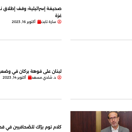
صحيفة إسرائيلية: وقف إطلاق نا
غزة
سارة تابت
أكتوبر 16, 2023
لبنان على فوهة بركان في وضعية
د. شادي مسعد
أكتوبر 14, 2023
كلام توم برّاك للصّحافيين في قصر