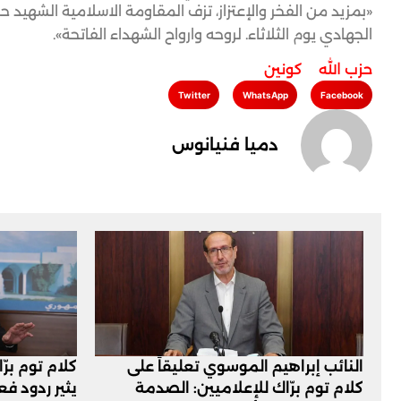
«بمزيد من الفخر والإعتزاز، تزف المقاومة الاسلامية الشهيد
الجهادي يوم الثلاثاء. لروحه وارواح الشهداء الفاتحة».
حزب الله
,
كونين
Twitter
WhatsApp
Facebook
دميا فنيانوس
النائب إبراهيم الموسوي تعليقاً على
كلام توم برّ
كلام توم برّاك للإعلاميين: الصدمة
يثير ردود ف