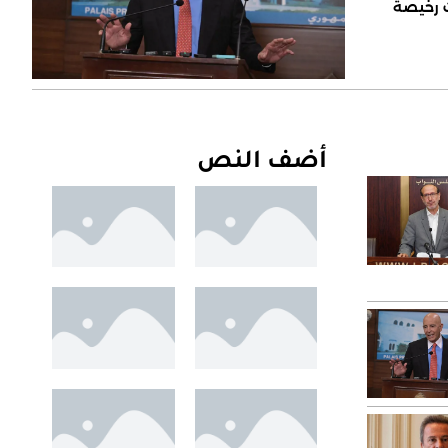
ت رخيصة
أضف النص