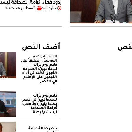
ردود فعل: كرامة الصحافة ليس
سارة تابت
أغسطس 26, 2025
لنص
أضف النص
النائب إبراهيم
الموسوي تعليقاً على
كلام توم برّاك
للإعلاميين: الصدمة
الكبرى كانت في أداء
القيمين على ‏الإعلام
في القصر
كلام توم برّاك
للصّحافيين في قصر
بعبدا يثير ردود فعل:
كرامة الصحافة
ليست رخيصة
بأكبر كفالة مالية