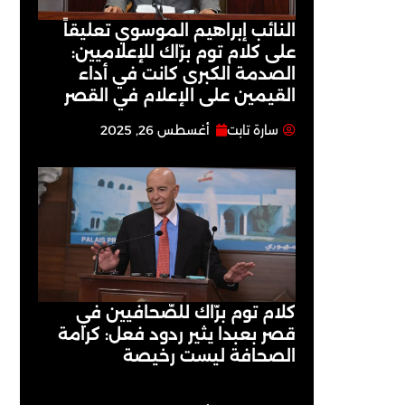
النائب إبراهيم الموسوي تعليقاً
على كلام توم برّاك للإعلاميين:
الصدمة الكبرى كانت في أداء
القيمين على ‏الإعلام في القصر
سارة تابت
أغسطس 26, 2025
كلام توم برّاك للصّحافيين في
قصر بعبدا يثير ردود فعل: كرامة
الصحافة ليست رخيصة