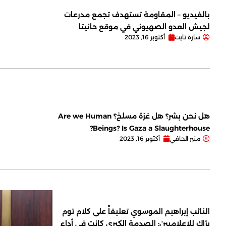
بالفيديو – المقاومة تستهدف تجمع مدرعات
لجيش العدو الصهيوني في موقع حانيتا
سارة تابت
أكتوبر 16, 2023
هل نحن بشر؟ هل غزة مسلخ؟ Are we Human
Beings? Is Gaza a Slaughterhouse?
منير الحافي
أكتوبر 16, 2023
النائب إبراهيم الموسوي تعليقاً على كلام توم
برّاك للإعلاميين: الصدمة الكبرى كانت في أداء