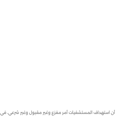
وزراء الكندي جاستن ترودو، اليوم الثلاثاء 17 أكتوبر، أن استهداف المستشفيات أمر مفزع وغير مقبول وغير شرع