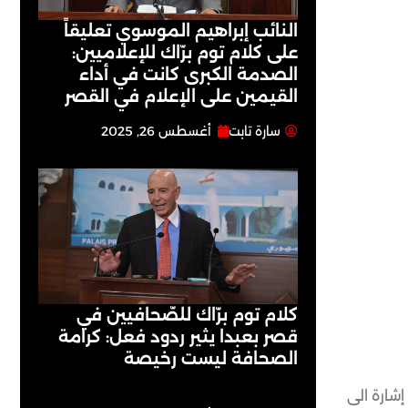
النائب إبراهيم الموسوي تعليقاً
على كلام توم برّاك للإعلاميين:
الصدمة الكبرى كانت في أداء
القيمين على ‏الإعلام في القصر
سارة تابت
أغسطس 26, 2025
كلام توم برّاك للصّحافيين في
قصر بعبدا يثير ردود فعل: كرامة
الصحافة ليست رخيصة
ي، في إشارة الى