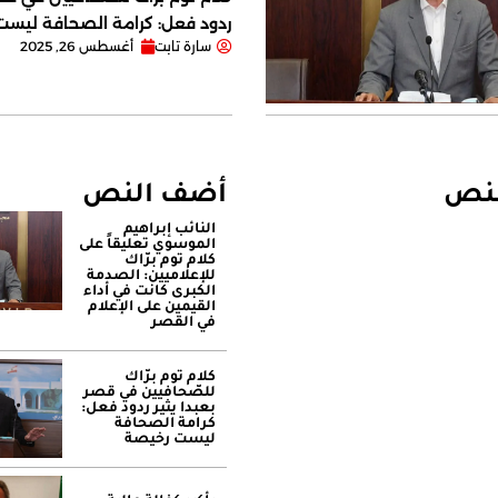
ردود فعل: كرامة الصحافة ليس
سارة تابت
أغسطس 26, 2025
لنص
أضف النص
النائب إبراهيم
الموسوي تعليقاً على
كلام توم برّاك
للإعلاميين: الصدمة
الكبرى كانت في أداء
القيمين على ‏الإعلام
في القصر
كلام توم برّاك
للصّحافيين في قصر
بعبدا يثير ردود فعل:
كرامة الصحافة
ليست رخيصة