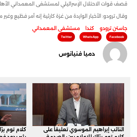
قصف قوات الاحتلال الإسرائيلي لمستشفى المعمداني الأهل
وقال ترودو: الأخبار الواردة من غزة كارثية إنه أمر فظيع وغير 
جاستن ترودو
,
كندا
,
مستشفى المعمداني
Twitter
WhatsApp
Facebook
دميا فنيانوس
النائب إبراهيم الموسوي تعليقاً على
كلام توم برّ
كلام توم برّاك للإعلاميين: الصدمة
يثير ردود ف