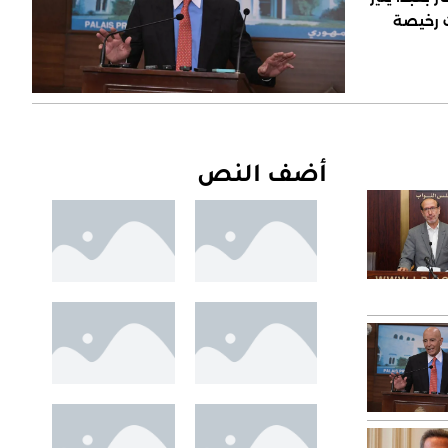
ت رخيصة
أضف النص