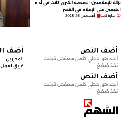
برّاك للإعلاميين: الصدمة الكبرى كانت في أداء
القيمين على ‏الإعلام في القصر
سارة تابت
أغسطس 26, 2025
أضف النص
أضف ا
أبجد هوز حطي كلمن سعفص قرشت
المحررين
ثخذ ضظغ
فريق لعمل
أضف النص
أبجد هوز حطي كلمن سعفص قرشت
ثخذ ضظغ