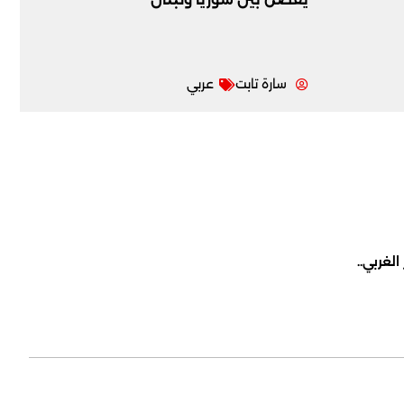
سارة تابت
عربي
لغربي..