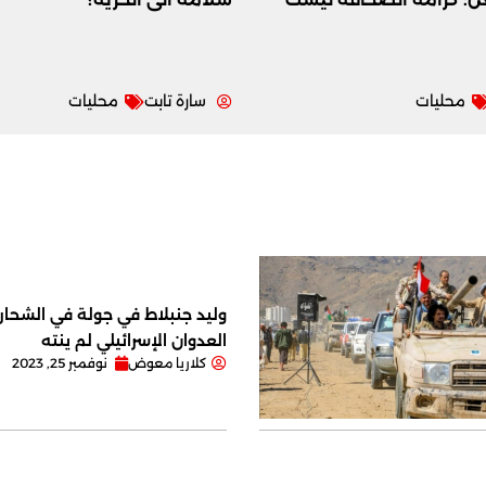
محليات
سارة تابت
محليات
وليد جنبلاط في جولة في الشحار ا
العدوان الإسرائيلي لم ينته
كلاريا معوض
نوفمبر 25, 2023