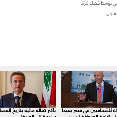
ي بوسط قطاع غزة.
مقبول.
اك للصّحافيين في قصر بعبدا
بأكبر كفالة مالية بتاريخ القض
عل: كرامة الصحافة ليست
سلامة الى الحرية؟