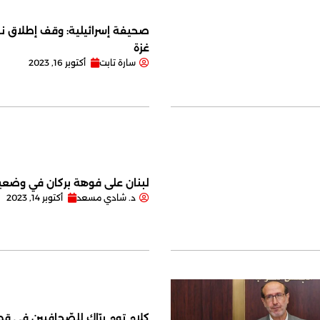
صحيفة إسرائيلية: وقف إطلاق نا
غزة
سارة تابت
أكتوبر 16, 2023
لبنان على فوهة بركان في وضعية
د. شادي مسعد
أكتوبر 14, 2023
كلام توم برّاك للصّحافيين في قصر