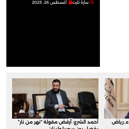
سارة تابت
أغسطس 26, 2025
اء..رياض
أحمد الشرع: أرفض مقولة “نهر من نار”
يفصل بين سوريا ولبنان