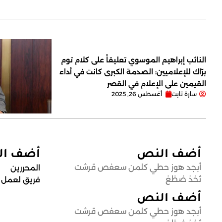
النائب إبراهيم الموسوي تعليقاً على كلام توم
برّاك للإعلاميين: الصدمة الكبرى كانت في أداء
القيمين على ‏الإعلام في القصر
سارة تابت
أغسطس 26, 2025
أضف النص
أضف ا
أبجد هوز حطي كلمن سعفص قرشت
المحررين
ثخذ ضظغ
فريق لعمل
أضف النص
أبجد هوز حطي كلمن سعفص قرشت