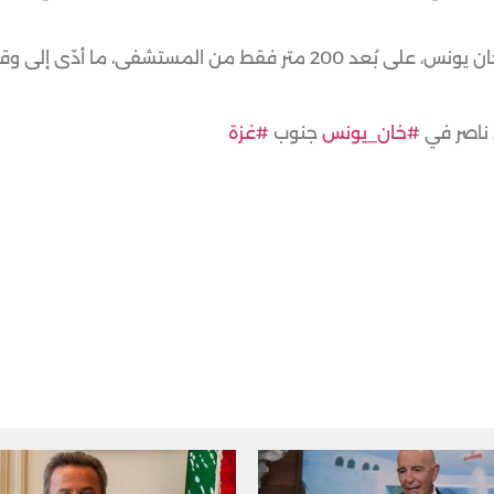
واليوم، استهدف قصف إسرائيلي محيط مستشفى ناصر في خان يونس، على بُعد 200 متر فقط من المستشفى
ناصر في
#خان_يونس
جنوب
#غزة