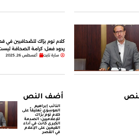
كلام توم برّاك للصّحافيين في قصر
ردود فعل: كرامة الصحافة ليس
سارة تابت
أغسطس 26, 2025
لنص
أضف النص
النائب إبراهيم
الموسوي تعليقاً على
كلام توم برّاك
للإعلاميين: الصدمة
الكبرى كانت في أداء
القيمين على ‏الإعلام
في القصر