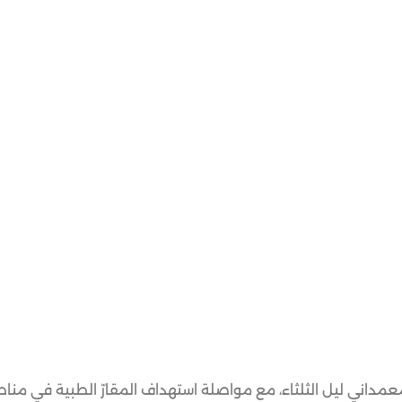
معمداني ليل الثلثاء، مع مواصلة استهداف المقارّ الطبية في من