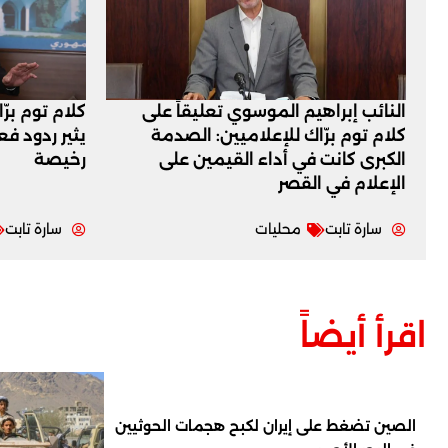
النائب إبراهيم الموسوي تعليقاً على
كلام توم برّ
كلام توم برّاك للإعلاميين: الصدمة
يثير ردود ف
الكبرى كانت في أداء القيمين على
رخيصة
‏الإعلام في القصر
سارة تابت
محليات
سارة تابت
اقرأ أيضاً
الصين تضغط على إيران لكبح هجمات الحوثيين