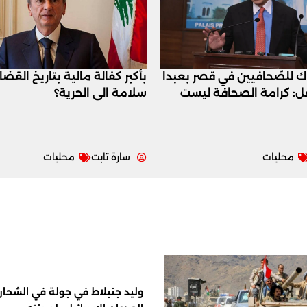
اك للصّحافيين في قصر بعبدا
بأكبر كفالة مالية بتاريخ القض
عل: كرامة الصحافة ليست
سلامة الى الحرية؟
محليات
سارة تابت
محليات
وليد جنبلاط في جولة في الشحار ا