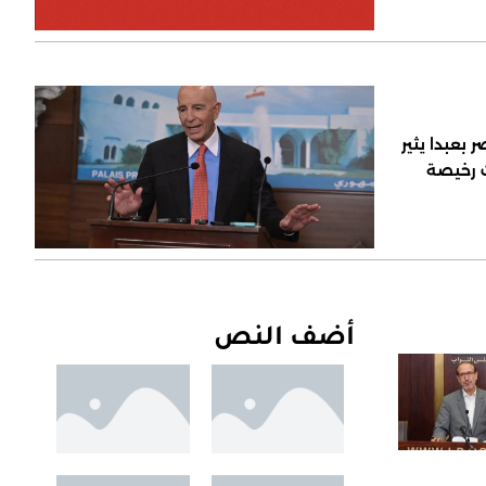
 بعبدا يثير
ت رخيصة
أضف النص