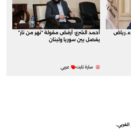
اء..رياض
أحمد الشرع: أرفض مقولة “نهر من نار”
يفصل بين سوريا ولبنان
سارة تابت
عربي
لغربي..