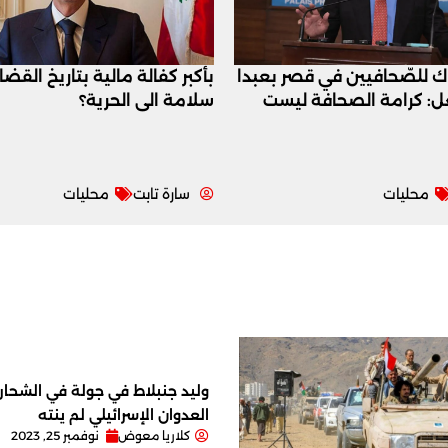
اك للصّحافيين في قصر بعبدا
بأكبر كفالة مالية بتاريخ القض
عل: كرامة الصحافة ليست
سلامة الى الحرية؟
محليات
سارة تابت
محليات
وليد جنبلاط في جولة في الشحار ا
العدوان الإسرائيلي لم ينته
كلاريا معوض
نوفمبر 25, 2023