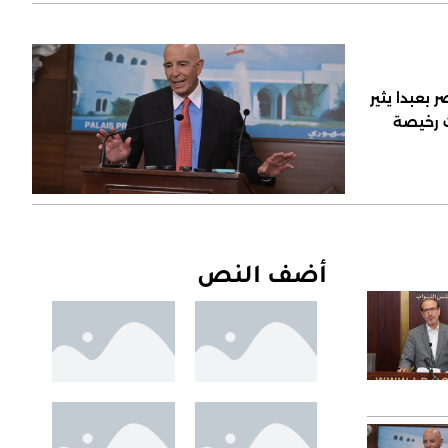
 بعبدا يثير
ت رخيصة
أضف النص