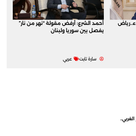
اء..رياض
أحمد الشرع: أرفض مقولة “نهر من نار”
يفصل بين سوريا ولبنان
سارة تابت
عربي
لغربي..