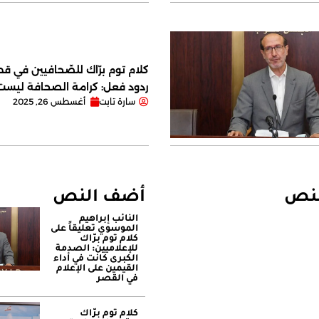
كلام توم برّاك للصّحافيين في قصر
ردود فعل: كرامة الصحافة ليس
سارة تابت
أغسطس 26, 2025
لنص
أضف النص
النائب إبراهيم
الموسوي تعليقاً على
كلام توم برّاك
للإعلاميين: الصدمة
الكبرى كانت في أداء
القيمين على ‏الإعلام
في القصر
كلام توم برّاك