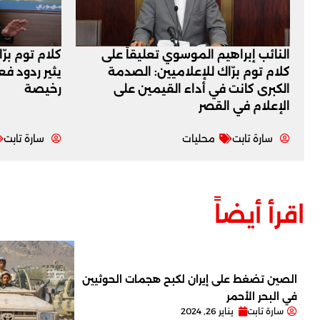
النائب إبراهيم الموسوي تعليقاً على
كلام توم برّ
كلام توم برّاك للإعلاميين: الصدمة
يثير ردود ف
الكبرى كانت في أداء القيمين على
رخيصة
‏الإعلام في القصر
سارة تابت
محليات
سارة تابت
اقرأ أيضاً
الصين تضغط على إيران لكبح هجمات الحوثيين
في البحر الأحمر
سارة تابت
يناير 26, 2024