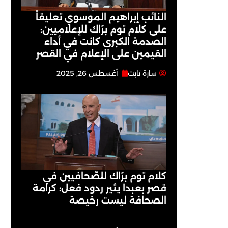
النائب إبراهيم الموسوي تعليقاً
على كلام توم برّاك للإعلاميين:
الصدمة الكبرى كانت في أداء
القيمين على ‏الإعلام في القصر
سارة تابت
أغسطس 26, 2025
كلام توم برّاك للصّحافيين في
قصر بعبدا يثير ردود فعل: كرامة
الصحافة ليست رخيصة