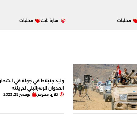
محليات
سارة تابت
محليات
وليد جنبلاط في جولة في الشحار ا
العدوان الإسرائيلي لم ينته
كلاريا معوض
نوفمبر 25, 2023