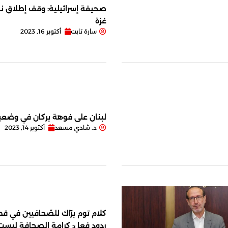
صحيفة إسرائيلية: وقف إطلاق نا
غزة
سارة تابت
أكتوبر 16, 2023
لبنان على فوهة بركان في وضعية
د. شادي مسعد
أكتوبر 14, 2023
كلام توم برّاك للصّحافيين في قصر
ردود فعل: كرامة الصحافة ليس