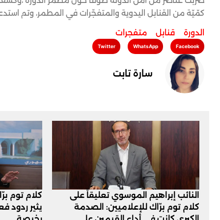
ضربت عناصر من أمن الدولة طوقاً حول مطمر الدورة ،وكشف
كمّيّة من القنابل اليدوية والمتفجّرات في المطمر، وتم است
الدورة
,
قنابل
,
متفجرات
Twitter
WhatsApp
Facebook
سارة تابت
النائب إبراهيم الموسوي تعليقاً على
كلام توم برّ
كلام توم برّاك للإعلاميين: الصدمة
يثير ردود ف
الكبرى كانت في أداء القيمين على
رخيصة