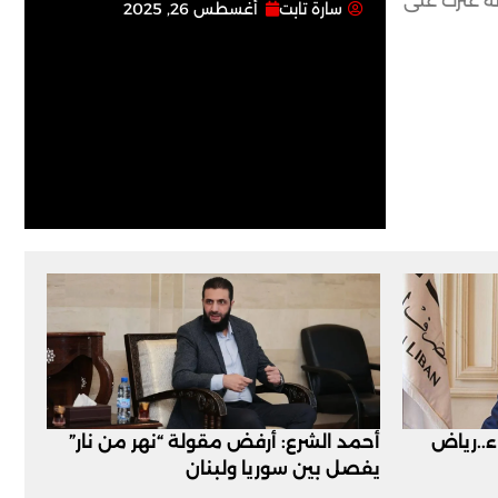
ة عثرت على
سارة تابت
أغسطس 26, 2025
اء..رياض
أحمد الشرع: أرفض مقولة “نهر من نار”
يفصل بين سوريا ولبنان