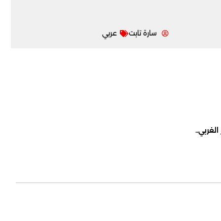
سارة تابت
عربي
لغربي..