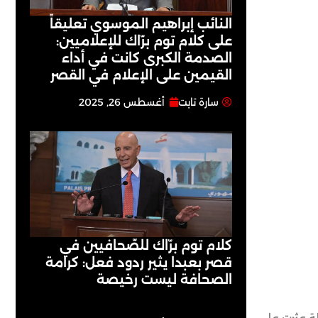
النائب إبراهيم الموسوي تعليقاً
على كلام توم برّاك للإعلاميين:
الصدمة الكبرى كانت في أداء
القيمين على ‏الإعلام في القصر
سارة تابت
أغسطس 26, 2025
كلام توم برّاك للصّحافيين في
قصر بعبدا يثير ردود فعل: كرامة
الصحافة ليست رخيصة