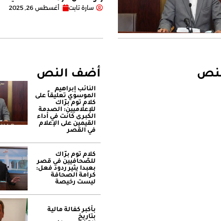
سارة تابت
أغسطس 26, 2025
لنص
أضف النص
النائب إبراهيم
الموسوي تعليقاً على
كلام توم برّاك
للإعلاميين: الصدمة
الكبرى كانت في أداء
القيمين على ‏الإعلام
في القصر
كلام توم برّاك
للصّحافيين في قصر
بعبدا يثير ردود فعل:
كرامة الصحافة
ليست رخيصة
بأكبر كفالة مالية
بتاريخ