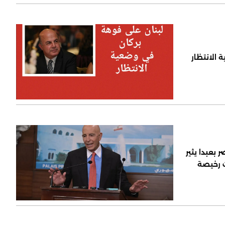
 الانتظار
 بعبدا يثير
ت رخيصة