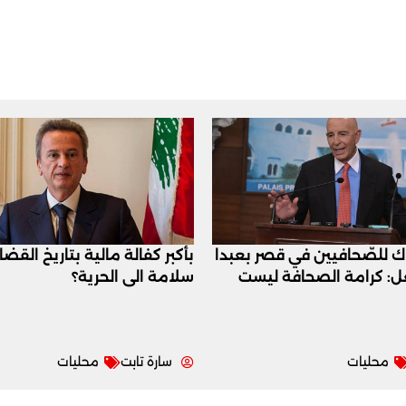
اك للصّحافيين في قصر بعبدا
بأكبر كفالة مالية بتاريخ القض
عل: كرامة الصحافة ليست
سلامة الى الحرية؟
محليات
سارة تابت
محليات