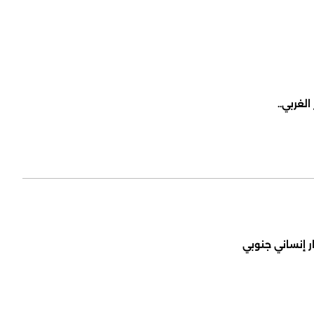
لغربي..
ر إنساني جنوبي