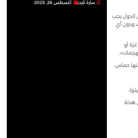
سارة تابت
أغسطس 26, 2025
ن الدول يجب
ف ودون أي
غزة أو
هجمات».
منها حماس.
تو).
 هدنة