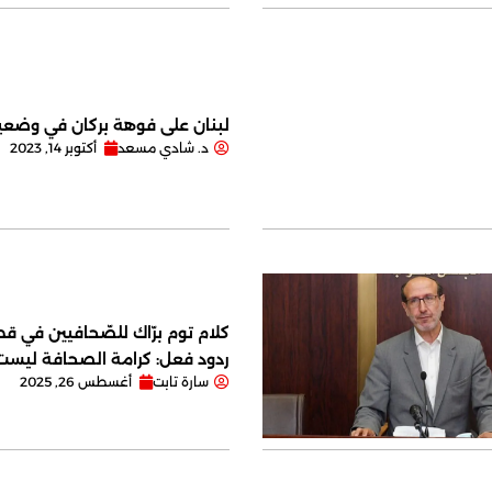
لبنان على فوهة بركان في وضعية
د. شادي مسعد
أكتوبر 14, 2023
كلام توم برّاك للصّحافيين في قصر
ردود فعل: كرامة الصحافة ليس
سارة تابت
أغسطس 26, 2025