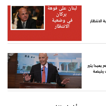
 الانتظار
 بعبدا يثير
ت رخيصة