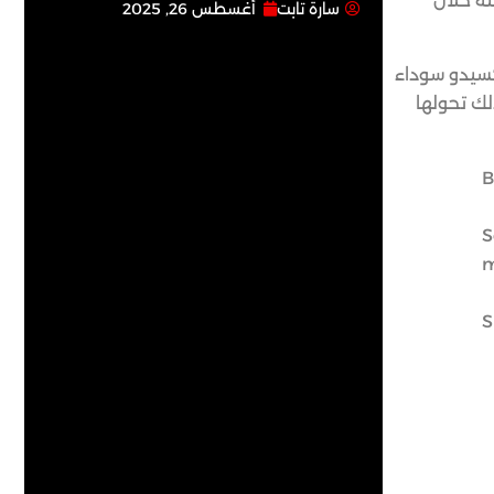
ته خلال
سارة تابت
أغسطس 26, 2025
لة توكسيدو سوداء
لك تحولها
B
S
m
S