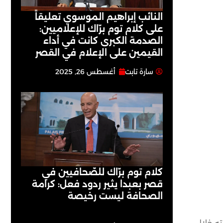
النائب إبراهيم الموسوي تعليقاً
على كلام توم برّاك للإعلاميين:
الصدمة الكبرى كانت في أداء
القيمين على ‏الإعلام في القصر
سارة تابت
أغسطس 26, 2025
كلام توم برّاك للصّحافيين في
قصر بعبدا يثير ردود فعل: كرامة
الصحافة ليست رخيصة