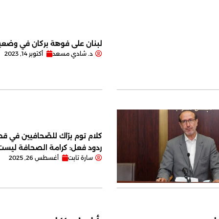
لبنان على فوهة بركان في وضعية
د. شادي مسعد
أكتوبر 14, 2023
كلام توم برّاك للصّحافيين في قصر
ردود فعل: كرامة الصحافة ليس
سارة تابت
أغسطس 26, 2025