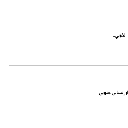
لغربي..
ر إنساني جنوبي