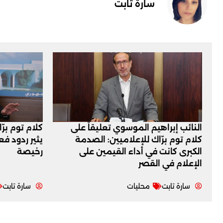
سارة تابت
النائب إبراهيم الموسوي تعليقاً على
كلام توم برّ
كلام توم برّاك للإعلاميين: الصدمة
يثير ردود ف
الكبرى كانت في أداء القيمين على
رخيصة
‏الإعلام في القصر
سارة تابت
محليات
سارة تابت