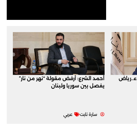
اء..رياض
أحمد الشرع: أرفض مقولة “نهر من نار”
يفصل بين سوريا ولبنان
سارة تابت
عربي