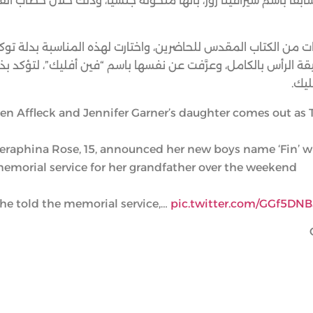
بقاً باسم سيرافينا روز، بأنها متحولة جنسيًا، وذلك خلال خطاب ألق
 15 عامًا على المنبر لتقرأ آيات من الكتاب المقدس للحاضرين، واختارت لهذه المناسبة بد
الرأس بالكامل، وعرَّفت عن نفسها باسم “فين أفليك”، لتؤكد بذ
ليك.
en Affleck and Jennifer Garner’s daughter comes out as 
eraphina Rose, 15, announced her new boys name ‘Fin’ w
emorial service for her grandfather over the weekend
he told the memorial service,…
pic.twitter.com/GGf5DNB