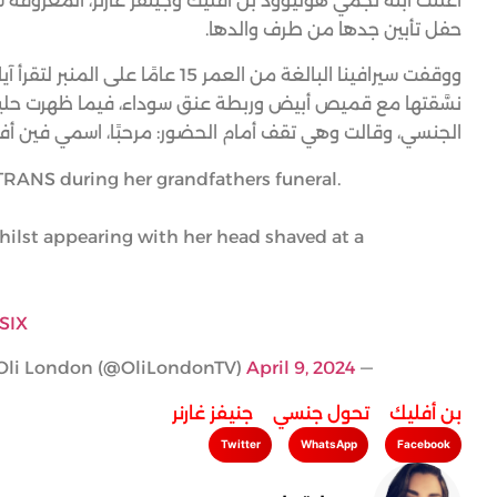
أعلنت ابنة نجمي هوليوود بن أفليك وجينفر غارنر، المعروفة سا
حفل تأبين جدها من طرف والدها.
ووقفت سيرافينا البالغة من العمر
نسَّقتها مع قميص أبيض وربطة عنق سوداء، فيما ظهرت حليقة 
الجنسي، وقالت وهي تقف أمام الحضور: مرحبًا، اسمي فين أف
TRANS during her grandfathers funeral.
hilst appearing with her head shaved at a
SIX
April 9, 2024
— Oli London (@OliLondonTV)
بن أفليك
,
تحول جنسي
,
جنيفز غارنر
Twitter
WhatsApp
Facebook