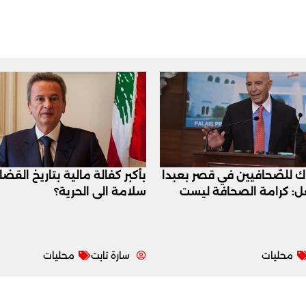
اك للصّحافيين في قصر بعبدا
بأكبر كفالة مالية بتاريخ القض
عل: كرامة الصحافة ليست
سلامة الى الحرية؟
محليات
سارة تابت
محليات