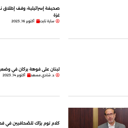
صحيفة إسرائيلية: وقف إطلاق نا
غزة
سارة تابت
أكتوبر 16, 2023
لبنان على فوهة بركان في وضعية
د. شادي مسعد
أكتوبر 14, 2023
كلام توم برّاك للصّحافيين في قصر