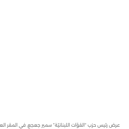
عرض رئيس حزب “القوّات اللبنانيّة” سمير جعجع، في المقر الع