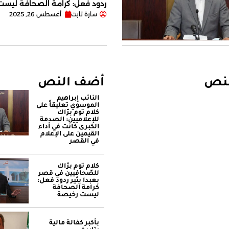
ردود فعل: كرامة الصحافة ليس
سارة تابت
أغسطس 26, 2025
لنص
أضف النص
النائب إبراهيم
الموسوي تعليقاً على
كلام توم برّاك
للإعلاميين: الصدمة
الكبرى كانت في أداء
القيمين على ‏الإعلام
في القصر
كلام توم برّاك
للصّحافيين في قصر
بعبدا يثير ردود فعل:
كرامة الصحافة
ليست رخيصة
بأكبر كفالة مالية