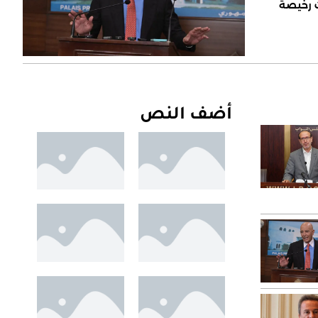
ت رخيصة
أضف النص