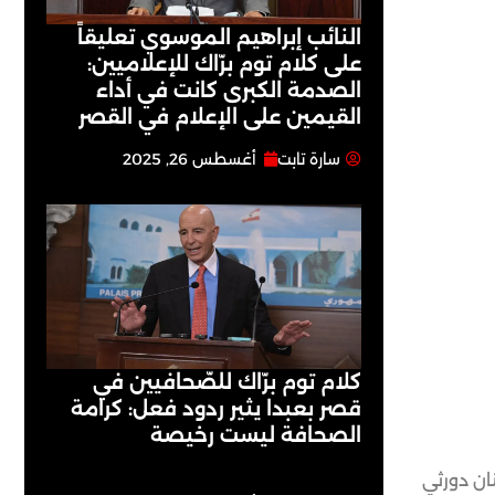
النائب إبراهيم الموسوي تعليقاً
على كلام توم برّاك للإعلاميين:
الصدمة الكبرى كانت في أداء
القيمين على ‏الإعلام في القصر
سارة تابت
أغسطس 26, 2025
كلام توم برّاك للصّحافيين في
قصر بعبدا يثير ردود فعل: كرامة
الصحافة ليست رخيصة
نان دورثي