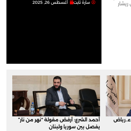
سارة تابت
أغسطس 26, 2025
 ريشار
اء..رياض
أحمد الشرع: أرفض مقولة “نهر من نار”
يفصل بين سوريا ولبنان