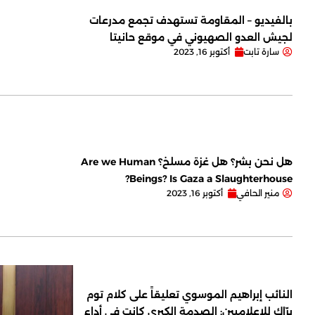
بالفيديو – المقاومة تستهدف تجمع مدرعات
لجيش العدو الصهيوني في موقع حانيتا
سارة تابت
أكتوبر 16, 2023
هل نحن بشر؟ هل غزة مسلخ؟ Are we Human
Beings? Is Gaza a Slaughterhouse?
منير الحافي
أكتوبر 16, 2023
النائب إبراهيم الموسوي تعليقاً على كلام توم
برّاك للإعلاميين: الصدمة الكبرى كانت في أداء