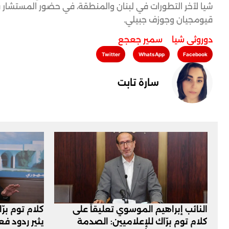
شيا لآخر التطورات في لبنان والمنطقة، في حضور المستشار في ا
قيومجيان وجوزف جبيلي.
دوروثي شيا
,
سمير جعجع
Twitter
WhatsApp
Facebook
سارة تابت
النائب إبراهيم الموسوي تعليقاً على
كلام توم برّ
كلام توم برّاك للإعلاميين: الصدمة
يثير ردود ف