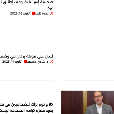
صحيفة إسرائيلية: وقف إطلاق نا
غزة
سارة تابت
أكتوبر 16, 2023
لبنان على فوهة بركان في وضعية
د. شادي مسعد
أكتوبر 14, 2023
كلام توم برّاك للصّحافيين في قصر
ردود فعل: كرامة الصحافة ليس