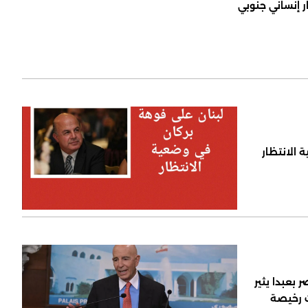
ر إنساني جنوبي
 الانتظار
 بعبدا يثير
ت رخيصة