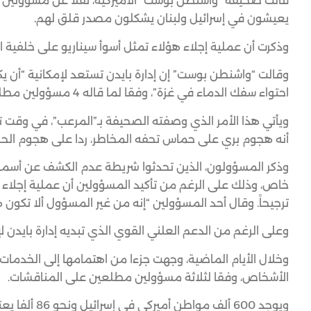
يعيشون في إسرائيل ولبنان يشكلون مصدر قلق لهم.
وذكرت أن عملية إجلاء هؤلاء تمثل أسوأ سيناريو على خلفية ال
وقالت “واشنطن بوست” إن إدارة بايدن تستعد لإمكانية “أن ي
احتواء سفك الدماء في غزة”، وفقا لما قاله 4 مسؤولين مطلعين على خطط الطوارئ الخاصة بالحكومة الأميركية.
ويأتي هذا الأمر الذي وصفته الصحيفة بـ”المرعب”، في وقت ت
أنه هجوم بري على حماس تحفه المخاطر، ردا على هجوم الحركة المذهل 
وذكر المسؤولون، الذين تحدثوا شريطة عدم الكشف عن أسمائهم
خاص، وذلك على الرغم من تأكيد المسؤولين أن عملية إجلاء بهذ
ترجيحاً. وقال أحد المسؤولين “إنه من غير المسؤول ألا تكو
وعلى الرغم من الدعم العلني القوي الذي تبديه إدارة بايدن لإ
وخلال الأيام الماضية، وجهت جزءا من اهتمامها إلى الخدمات
الأشخاص، وفقا لثلاثة مسؤولين مطلعين على المناقشات.
ويوجد 600 أل