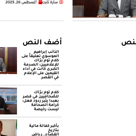
سارة تابت
أغسطس 26, 2025
لنص
أضف النص
النائب إبراهيم
الموسوي تعليقاً على
كلام توم برّاك
للإعلاميين: الصدمة
الكبرى كانت في أداء
القيمين على ‏الإعلام
في القصر
كلام توم برّاك
للصّحافيين في قصر
بعبدا يثير ردود فعل:
كرامة الصحافة
ليست رخيصة
بأكبر كفالة مالية
بتاريخ
القضاء..رياض