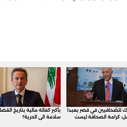
اك للصّحافيين في قصر بعبدا
بأكبر كفالة مالية بتاريخ القض
عل: كرامة الصحافة ليست
سلامة الى الحرية؟