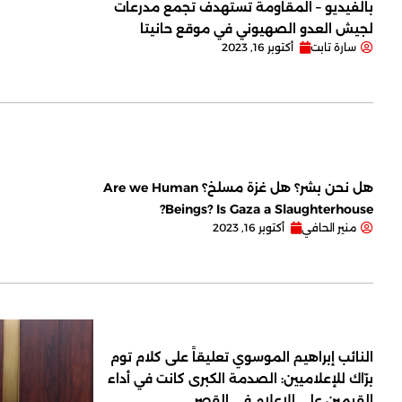
بالفيديو – المقاومة تستهدف تجمع مدرعات
لجيش العدو الصهيوني في موقع حانيتا
سارة تابت
أكتوبر 16, 2023
هل نحن بشر؟ هل غزة مسلخ؟ Are we Human
Beings? Is Gaza a Slaughterhouse?
منير الحافي
أكتوبر 16, 2023
النائب إبراهيم الموسوي تعليقاً على كلام توم
برّاك للإعلاميين: الصدمة الكبرى كانت في أداء
القيمين على ‏الإعلام في القصر