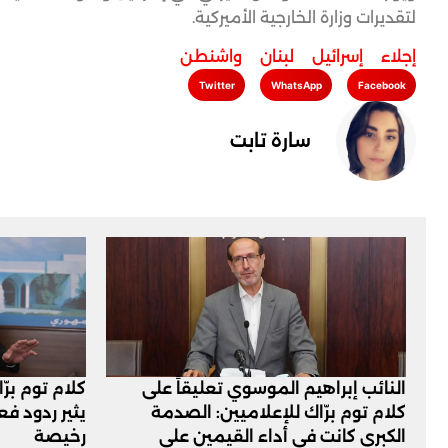
لتقديرات وزارة الخارجية الأميركية.
إجلاء
,
إسرائيل
,
لبنان
,
واشنطن
Twitter
WhatsApp
Facebook
سارة تابت
النائب إبراهيم الموسوي تعليقاً على
كلام توم برّ
كلام توم برّاك للإعلاميين: الصدمة
يثير ردود ف
الكبرى كانت في أداء القيمين على
رخيصة