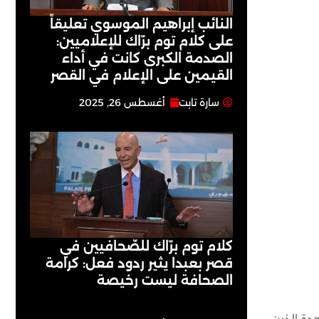
النائب إبراهيم الموسوي تعليقاً
على كلام توم برّاك للإعلاميين:
الصدمة الكبرى كانت في أداء
القيمين على ‏الإعلام في القصر
سارة تابت
أغسطس 26, 2025
كلام توم برّاك للصّحافيين في
قصر بعبدا يثير ردود فعل: كرامة
الصحافة ليست رخيصة