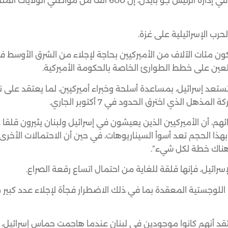
قالت صحيفة “واشنطن بوست” الأميركية، نقلا عن مسؤولين في إدارة الرئيس جو بايدن، إن 600 ألف من م
حرب الإسرائيلية على غزة.
كون مئات الآلاف من الأميركيين بحاجة لإجلاء من الشرق الأوسط 
ستعد إسرائيل، بمساعدة أسلحة وخبراء أميركيين، لما يعتقد على 
الذي اخترق الحدود في 7 أكتوبر الجاري.
، أن الأميركيين الذين يعيشون في إسرائيل ولبنان يثيرون قلقا 
ا الحجم تعد أسوأ السيناريوهات، في حين أن الاحتمالات الأخرى ت
ن هناك خطة لكل شيء”.
سرائيل، فإنها قلقة للغاية من احتمال اتساع رقعة الصراع.
 اللوجستية المعقدة بما في ذلك الاضطرار فجأة لإجلاء عدد كبير 
ف مواطن أميركي في إسرائيل ونحو 86 ألفا يعتقد أنهم كانوا موجودين في لبنان عندما هاجمت حماس إسرائي