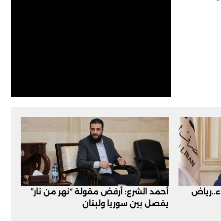
اء..رياض
أحمد الشرع: أرفض مقولة “نهر من نار”
يفصل بين سوريا ولبنان