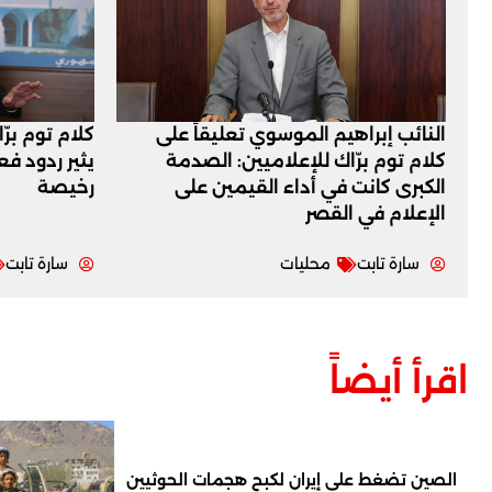
النائب إبراهيم الموسوي تعليقاً على
كلام توم برّ
كلام توم برّاك للإعلاميين: الصدمة
يثير ردود ف
الكبرى كانت في أداء القيمين على
رخيصة
‏الإعلام في القصر
سارة تابت
محليات
سارة تابت
اقرأ أيضاً
الصين تضغط على إيران لكبح هجمات الحوثيين