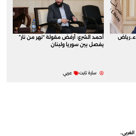
اء..رياض
أحمد الشرع: أرفض مقولة “نهر من نار”
يفصل بين سوريا ولبنان
سارة تابت
عربي
لغربي..