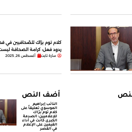
كلام توم برّاك للصّحافيين في قصر
ردود فعل: كرامة الصحافة ليس
سارة تابت
أغسطس 26, 2025
لنص
أضف النص
النائب إبراهيم
الموسوي تعليقاً على
كلام توم برّاك
للإعلاميين: الصدمة
الكبرى كانت في أداء
القيمين على ‏الإعلام
في القصر