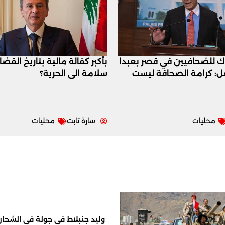
اك للصّحافيين في قصر بعبدا
بأكبر كفالة مالية بتاريخ القض
عل: كرامة الصحافة ليست
سلامة الى الحرية؟
محليات
سارة تابت
محليات
وليد جنبلاط في جولة في الشحار ا