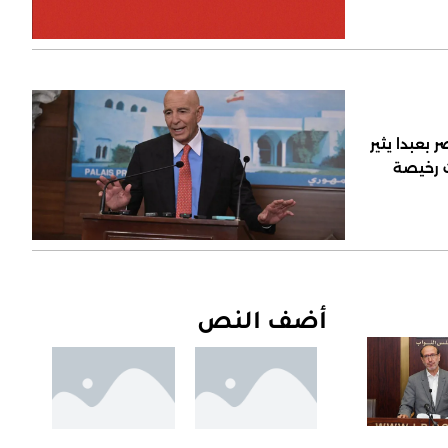
 بعبدا يثير
ت رخيصة
أضف النص