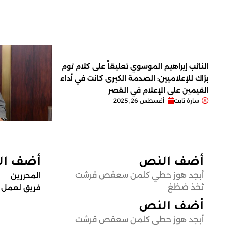
النائب إبراهيم الموسوي تعليقاً على كلام توم
برّاك للإعلاميين: الصدمة الكبرى كانت في أداء
القيمين على ‏الإعلام في القصر
سارة تابت
أغسطس 26, 2025
أضف النص
أضف ا
أبجد هوز حطي كلمن سعفص قرشت
المحررين
ثخذ ضظغ
فريق لعمل
أضف النص
أبجد هوز حطي كلمن سعفص قرشت