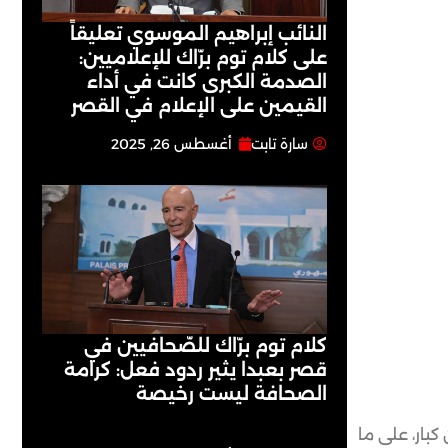
النائب إبراهيم الموسوي تعليقاً
على كلام توم برّاك للإعلاميين:
الصدمة الكبرى كانت في أداء
القيمين على ‏الإعلام في القصر
سارة تابت
أغسطس 26, 2025
كلام توم برّاك للصّحافيين في
قصر بعبدا يثير ردود فعل: كرامة
الصحافة ليست رخيصة
كبار، على ما