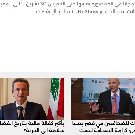
Policy لمسافريها حتى 30 تشرين الثاني المقبل: إعادة الحجز مجانا في المقصورة نفسها ح
N ، لا تطبق الإعفاءات.
اك للصّحافيين في قصر بعبدا
بأكبر كفالة مالية بتاريخ القض
عل: كرامة الصحافة ليست
سلامة الى الحرية؟