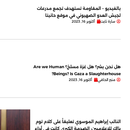
بالفيديو – المقاومة تستهدف تجمع مدرعات
لجيش العدو الصهيوني في موقع حانيتا
سارة تابت
أكتوبر 16, 2023
هل نحن بشر؟ هل غزة مسلخ؟ Are we Human
Beings? Is Gaza a Slaughterhouse?
منير الحافي
أكتوبر 16, 2023
النائب إبراهيم الموسوي تعليقاً على كلام توم
برّاك للإعلاميين: الصدمة الكبرى كانت في أداء