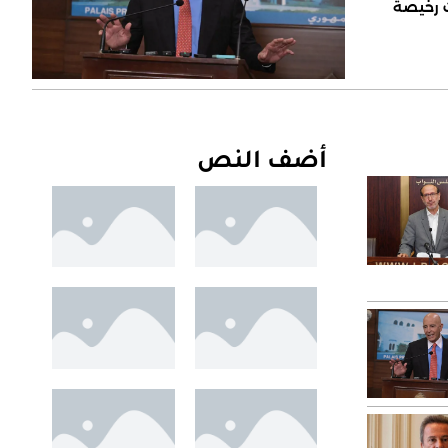
ت رخيصة
أضف النص