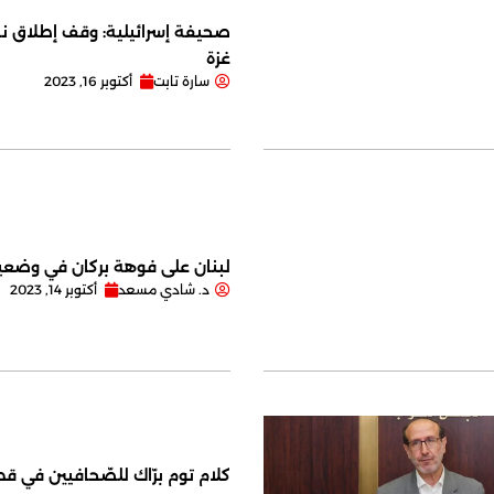
صحيفة إسرائيلية: وقف إطلاق نا
غزة
سارة تابت
أكتوبر 16, 2023
لبنان على فوهة بركان في وضعية
د. شادي مسعد
أكتوبر 14, 2023
كلام توم برّاك للصّحافيين في قصر