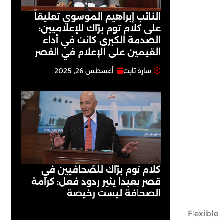
النائب إبراهيم الموسوي تعليقاً
على كلام توم برّاك للإعلاميين:
الصدمة الكبرى كانت في أداء
القيمين على ‏الإعلام في القصر
سارة تابت
أغسطس 26, 2025
كلام توم برّاك للصّحافيين في
قصر بعبدا يثير ردود فعل: كرامة
الصحافة ليست رخيصة
نها ستستمر في تطبيق سياسة مرونة التذاكر Flexible Ticketing