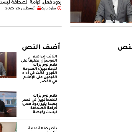
ردود فعل: كرامة الصحافة ليس
سارة تابت
أغسطس 26, 2025
لنص
أضف النص
النائب إبراهيم
الموسوي تعليقاً على
كلام توم برّاك
للإعلاميين: الصدمة
الكبرى كانت في أداء
القيمين على ‏الإعلام
في القصر
كلام توم برّاك
للصّحافيين في قصر
بعبدا يثير ردود فعل:
كرامة الصحافة
ليست رخيصة
بأكبر كفالة مالية