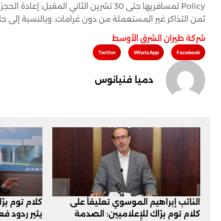
ثمن التذاكر غير المستعملة من دون غرامات. وبالنسبة إلى حالات عدم الحضور oShow
شركة طيران الشرق الأوسط
Twitter
WhatsApp
Facebook
دميا فنيانوس
النائب إبراهيم الموسوي تعليقاً على
كلام توم برّ
كلام توم برّاك للإعلاميين: الصدمة
يثير ردود ف