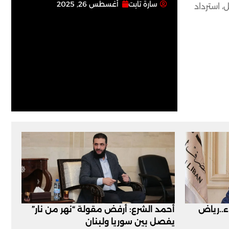
سارة تابت
أغسطس 26, 2025
تى الخميس 30 تشرين الثاني المقبل، استرداد
اء..رياض
أحمد الشرع: أرفض مقولة “نهر من نار”
يفصل بين سوريا ولبنان