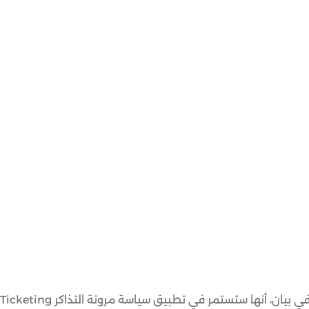
أعلنت شركة طيران الشرق الأوسط – الخطوط الجوية اللبنانية، في بيان، أ