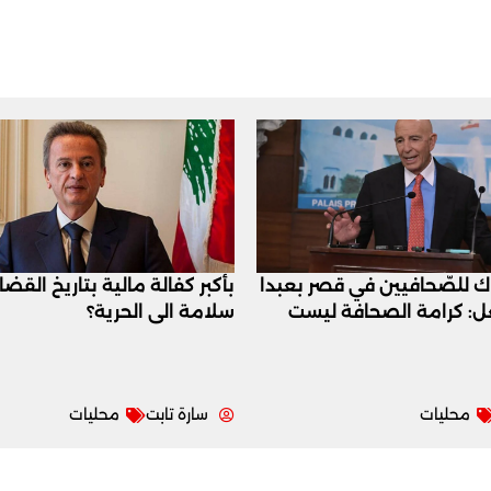
اك للصّحافيين في قصر بعبدا
بأكبر كفالة مالية بتاريخ القض
عل: كرامة الصحافة ليست
سلامة الى الحرية؟
محليات
سارة تابت
محليات