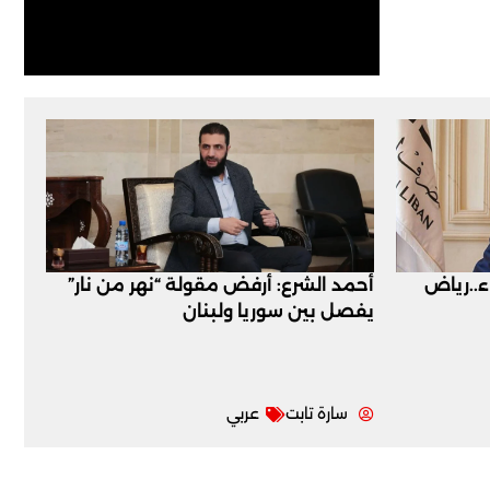
اء..رياض
أحمد الشرع: أرفض مقولة “نهر من نار”
يفصل بين سوريا ولبنان
سارة تابت
عربي