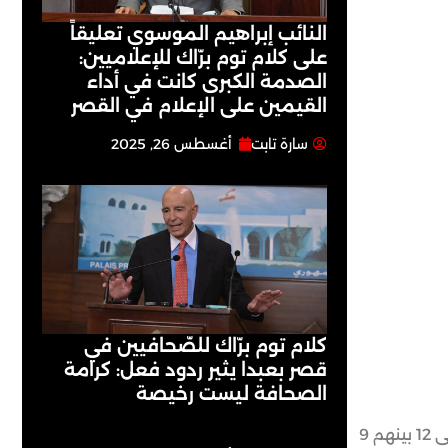
النائب إبراهيم الموسوي تعليقاً
على كلام توم برّاك للإعلاميين:
الصدمة الكبرى كانت في أداء
القيمين على ‏الإعلام في القصر
سارة تابت
أغسطس 26, 2025
كلام توم برّاك للصّحافيين في
قصر بعبدا يثير ردود فعل: كرامة
الصحافة ليست رخيصة
ارتفع عدد ضحايا القصف الإسرائيلي الذي استهدفت عائلة مراسل “الجزيرة” في غزة الزميل وائل الدحدوح في مخيّم النصيرات، إلى 12 بينهم 9