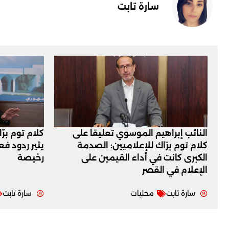
سارة تابت
النائب إبراهيم الموسوي تعليقاً على
كلام توم برّ
كلام توم برّاك للإعلاميين: الصدمة
يثير ردود ف
الكبرى كانت في أداء القيمين على
رخيصة
‏الإعلام في القصر
سارة تابت
محليات
سارة تابت