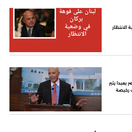
 الانتظار
 بعبدا يثير
ت رخيصة