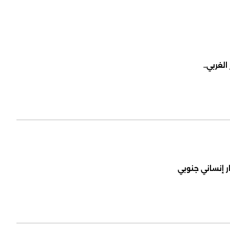
لغربي..
ر إنساني جنوبي