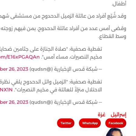
أطفال.
وقد شُيّع أفراد من عائلة الزميل الدحدوح من مستشفى شهداء
وقضى أمس عدد من أفراد عائلة الدحدوح، بمن فيهم زوجته واب
وسط القطاع.
تغطية صحفية: "صلاة الجنازة على جثامين ضحايا ع
مخيم النصيرات، مساء أمس".
.com/E16xPGAQAn
— شبكة قدس الإخبارية (@qudsn)
ber 26, 2023
تغطية صحفية: "الزميل وائل الدحدوح يلقي نظرة 
الاحتلال منزلاً للعائلة في مخيم النصيرات".
DNX1N
— شبكة قدس الإخبارية (@qudsn)
ber 26, 2023
إسرائيل
,
غزة
Twitter
WhatsApp
Facebook