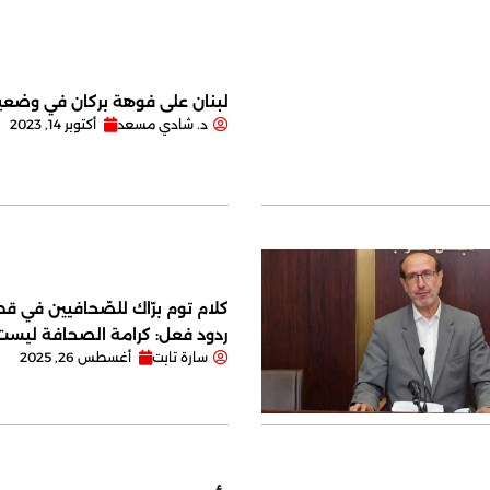
لبنان على فوهة بركان في وضعية
د. شادي مسعد
أكتوبر 14, 2023
كلام توم برّاك للصّحافيين في قصر
ردود فعل: كرامة الصحافة ليس
سارة تابت
أغسطس 26, 2025