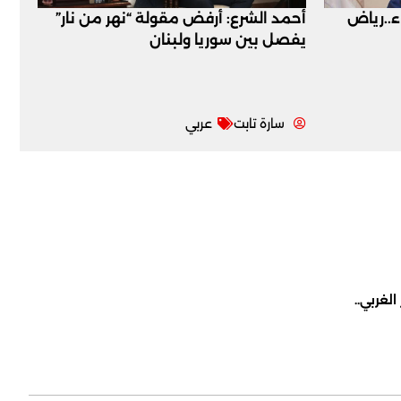
اء..رياض
أحمد الشرع: أرفض مقولة “نهر من نار”
يفصل بين سوريا ولبنان
سارة تابت
عربي
لغربي..