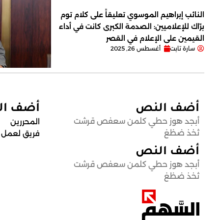
النائب إبراهيم الموسوي تعليقاً على كلام توم
برّاك للإعلاميين: الصدمة الكبرى كانت في أداء
القيمين على ‏الإعلام في القصر
سارة تابت
أغسطس 26, 2025
أضف النص
أضف ا
أبجد هوز حطي كلمن سعفص قرشت
المحررين
ثخذ ضظغ
فريق لعمل
أضف النص
أبجد هوز حطي كلمن سعفص قرشت
ثخذ ضظغ