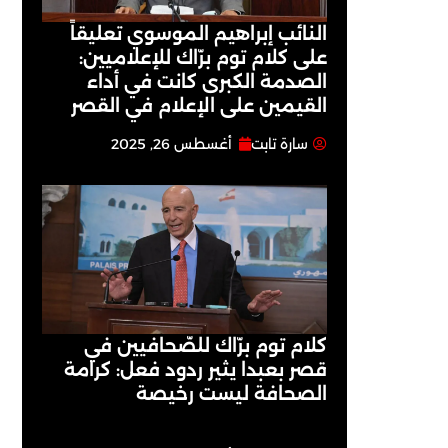
النائب إبراهيم الموسوي تعليقاً
على كلام توم برّاك للإعلاميين:
الصدمة الكبرى كانت في أداء
القيمين على ‏الإعلام في القصر
سارة تابت
أغسطس 26, 2025
كلام توم برّاك للصّحافيين في
قصر بعبدا يثير ردود فعل: كرامة
الصحافة ليست رخيصة