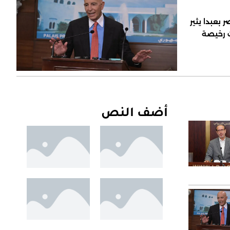
 بعبدا يثير
ت رخيصة
أضف النص