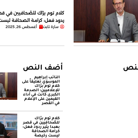
كلام توم برّاك للصّحافيين في قصر
ردود فعل: كرامة الصحافة ليس
سارة تابت
أغسطس 26, 2025
لنص
أضف النص
النائب إبراهيم
الموسوي تعليقاً على
كلام توم برّاك
للإعلاميين: الصدمة
الكبرى كانت في أداء
القيمين على ‏الإعلام
في القصر
كلام توم برّاك
للصّحافيين في قصر
بعبدا يثير ردود فعل:
كرامة الصحافة
ليست رخيصة