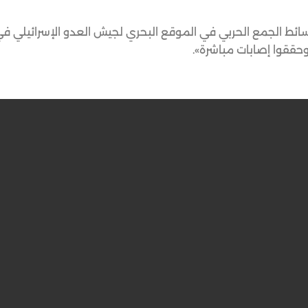
هدف مجاهدو المقاومة الإسلامية بتاريخ 25/10/2023 وسائط الجمع الحربي في الموقع البحري لجيش العدو الإسرائي
 وحققوا إصابات مباشرة».