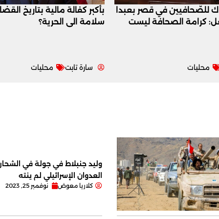
اك للصّحافيين في قصر بعبدا
بأكبر كفالة مالية بتاريخ القض
عل: كرامة الصحافة ليست
سلامة الى الحرية؟
محليات
سارة تابت
محليات
وليد جنبلاط في جولة في الشحار ا
العدوان الإسرائيلي لم ينته
كلاريا معوض
نوفمبر 25, 2023