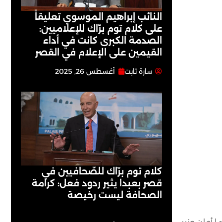
النائب إبراهيم الموسوي تعليقاً
على كلام توم برّاك للإعلاميين:
الصدمة الكبرى كانت في أداء
القيمين على ‏الإعلام في القصر
سارة تابت
أغسطس 26, 2025
كلام توم برّاك للصّحافيين في
قصر بعبدا يثير ردود فعل: كرامة
الصحافة ليست رخيصة