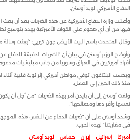
نفذت الولايات المتحدة ضربات ضد منشأتين يستخدمهما الحرس
الدفاع الأميركي لويد أوستن.
وأعلنت وزارة الدفاع الأميركية عن هذه الضربات بعد أن بعث الر
فيها من أن أي هجوم على القوات الأميركية يهدد بتوسيع نطاق
وقال المتحدث باسم البيت الأبيض جون كيربي: “بُعِثت رسالة 
وأوضح الوزير أوستن في بيان أن “الضربات الدقيقة للدفا
أفراد أميركيين في العراق وسوريا من جانب ميليشيات مدعومة من إيران ب
منذ ذلك الحين إلى العمل.
ولفت أوستن إلى أن بايدن أمر بهذه الضربات “من أجل أن يك
نفسها وأفرادها ومصالحها”.
وشدد أوستن على أن “ضربات الدفاع عن النفس هذه، الموجهة ج
في مقاربتنا” لهذه الحرب.
أميركا
,
إسرائيل
,
إيران
,
حماس
,
لويد أوستن