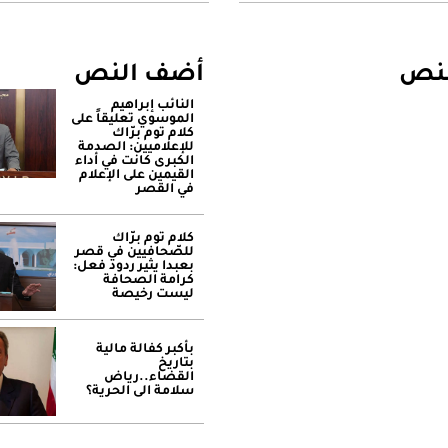
لنص
أضف النص
النائب إبراهيم
الموسوي تعليقاً على
كلام توم برّاك
للإعلاميين: الصدمة
الكبرى كانت في أداء
القيمين على ‏الإعلام
في القصر
كلام توم برّاك
للصّحافيين في قصر
بعبدا يثير ردود فعل:
كرامة الصحافة
ليست رخيصة
بأكبر كفالة مالية
بتاريخ
القضاء..رياض
سلامة الى الحرية؟