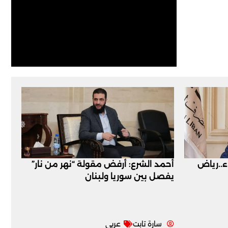
اء..رياض
أحمد الشرع: أرفض مقولة “نهر من نار”
يفصل بين سوريا ولبنان
سارة تابت
عربي