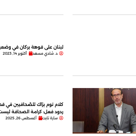
لبنان على فوهة بركان في وضعية
د. شادي مسعد
أكتوبر 14, 2023
كلام توم برّاك للصّحافيين في قصر
ردود فعل: كرامة الصحافة ليس
سارة تابت
أغسطس 26, 2025