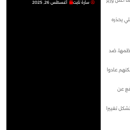
 أعلن وزير
سارة تابت
أغسطس 26, 2025
ئي يحذره
عظمها، ضد
مات، وأصيب 21 آخرون بجروح طفيفة لكنهم عادوا
فع عن
شكل تغييرا