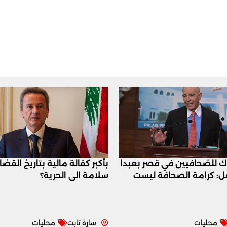
اك للصّحافيين في قصر بعبدا
بأكبر كفالة مالية بتاريخ القض
عل: كرامة الصحافة ليست
سلامة الى الحرية؟
محليات
سارة تابت
محليات