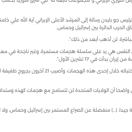
 الثوري الإيراني و”مجموعات تابعة له” في شرق سوريا، بحسب ما
ئيس جو بايدن رسالة إلى المرشد الأعلى الإيراني آية الله علي خامن
 الحرب الدائرة بين إسرائيل وحماس.
مباشرة. لن أذهب أبعد من ذلك”.
ع عن النفس هي رد على سلسلة هجمات مستمرة، وغير ناجحة في م
دأت في 17 تشرين الأول”.
وبحسب البنتاغون، توفي مواطن أميركي إثر نوبة قلبية أثناء اختبائه خلال إحدى هذه الهج
ون واضحا أن الولايات المتحدة لن تتسامح مع هجمات كهذه وستدا
يدا، (…) منفصلة عن الصراع المستمر بين إسرائيل وحماس، ولا ت