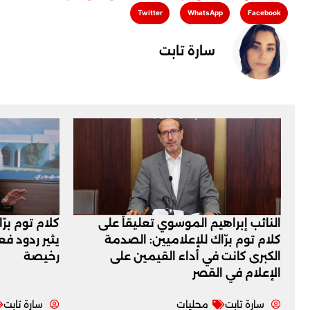
Twitter
WhatsApp
Facebook
سارة تابت
النائب إبراهيم الموسوي تعليقاً على
كلام توم برّ
كلام توم برّاك للإعلاميين: الصدمة
يثير ردود ف
الكبرى كانت في أداء القيمين على
رخيصة
‏الإعلام في القصر
سارة تابت
محليات
سارة تابت