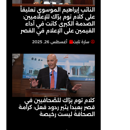
النائب إبراهيم الموسوي تعليقاً
على كلام توم برّاك للإعلاميين:
الصدمة الكبرى كانت في أداء
القيمين على ‏الإعلام في القصر
سارة تابت
أغسطس 26, 2025
كلام توم برّاك للصّحافيين في
قصر بعبدا يثير ردود فعل: كرامة
الصحافة ليست رخيصة