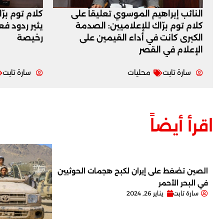
النائب إبراهيم الموسوي تعليقاً على
كلام توم برّ
كلام توم برّاك للإعلاميين: الصدمة
يثير ردود ف
الكبرى كانت في أداء القيمين على
رخيصة
‏الإعلام في القصر
سارة تابت
محليات
سارة تابت
اقرأ أيضاً
الصين تضغط على إيران لكبح هجمات الحوثيين
في البحر الأحمر
سارة تابت
يناير 26, 2024