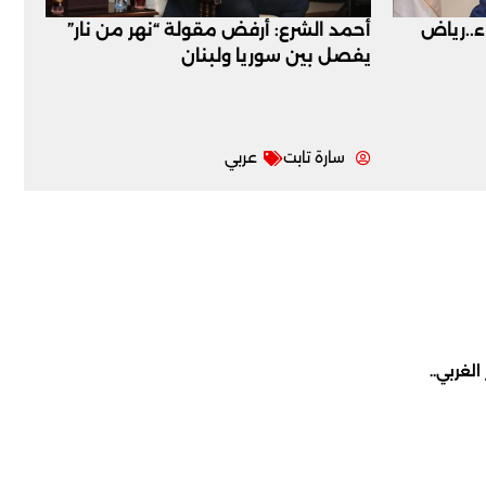
اء..رياض
أحمد الشرع: أرفض مقولة “نهر من نار”
يفصل بين سوريا ولبنان
سارة تابت
عربي
لغربي..