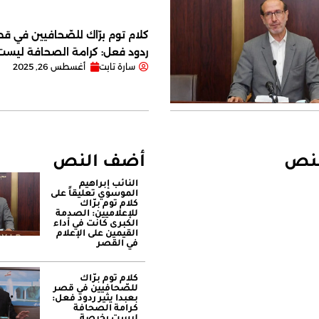
كلام توم برّاك للصّحافيين في قصر
ردود فعل: كرامة الصحافة ليس
سارة تابت
أغسطس 26, 2025
لنص
أضف النص
النائب إبراهيم
الموسوي تعليقاً على
كلام توم برّاك
للإعلاميين: الصدمة
الكبرى كانت في أداء
القيمين على ‏الإعلام
في القصر
كلام توم برّاك
للصّحافيين في قصر
بعبدا يثير ردود فعل:
كرامة الصحافة