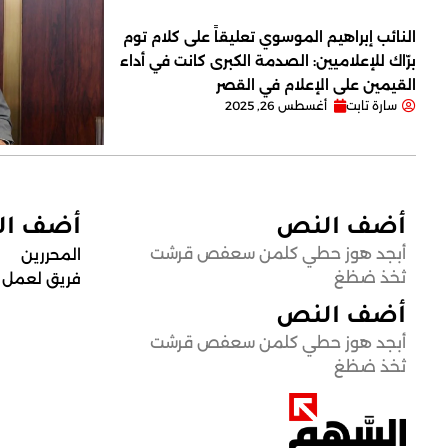
النائب إبراهيم الموسوي تعليقاً على كلام توم
برّاك للإعلاميين: الصدمة الكبرى كانت في أداء
القيمين على ‏الإعلام في القصر
سارة تابت
أغسطس 26, 2025
أضف النص
أضف ا
أبجد هوز حطي كلمن سعفص قرشت
المحررين
ثخذ ضظغ
فريق لعمل
أضف النص
أبجد هوز حطي كلمن سعفص قرشت
ثخذ ضظغ