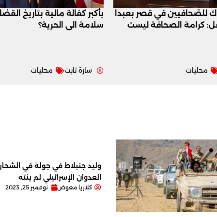
اك للصّحافيين في قصر بعبدا
بأكبر كفالة مالية بتاريخ القض
عل: كرامة الصحافة ليست
سلامة الى الحرية؟
محليات
سارة تابت
محليات
وليد جنبلاط في جولة في الشحار ا
العدوان الإسرائيلي لم ينته
كلاريا معوض
نوفمبر 25, 2023