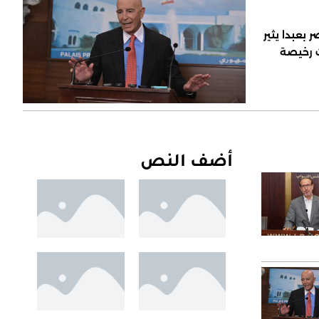
 بعبدا يثير
ت رخيصة
أضف النص