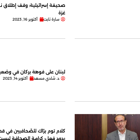
صحيفة إسرائيلية: وقف إطلاق نا
غزة
سارة تابت
أكتوبر 16, 2023
لبنان على فوهة بركان في وضعية
د. شادي مسعد
أكتوبر 14, 2023
كلام توم برّاك للصّحافيين في قصر
ردود فعل: كرامة الصحافة ليس