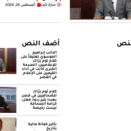
سارة تابت
أغسطس 26, 2025
لنص
أضف النص
النائب إبراهيم
الموسوي تعليقاً على
كلام توم برّاك
للإعلاميين: الصدمة
الكبرى كانت في أداء
القيمين على ‏الإعلام
في القصر
كلام توم برّاك
للصّحافيين في قصر
بعبدا يثير ردود فعل:
كرامة الصحافة
ليست رخيصة
بأكبر كفالة مالية
بتاريخ