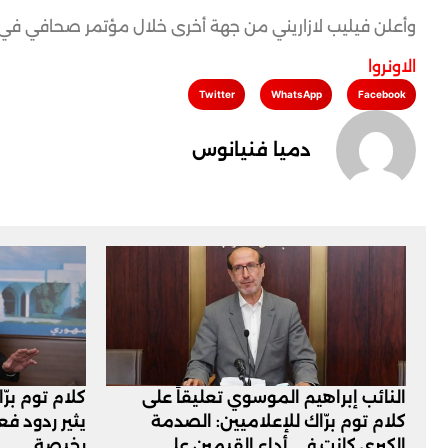
وأعلن فيليب لازاريني من جهة أخرى خلال مؤتمر صحافي في القدس مقتل 57 من موظفي الوكالة في قطاع غزة منذ اندلاع الح
الاونروا
Twitter
WhatsApp
Facebook
دميا فنيانوس
النائب إبراهيم الموسوي تعليقاً على
كلام توم برّ
كلام توم برّاك للإعلاميين: الصدمة
يثير ردود ف
الكبرى كانت في أداء القيمين على
رخيصة