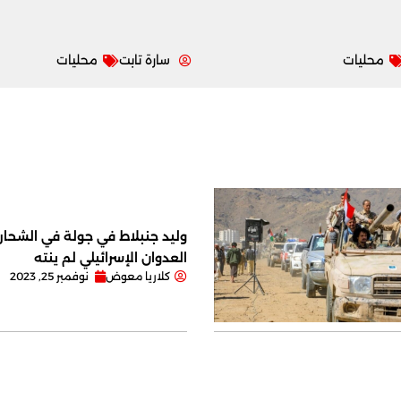
محليات
سارة تابت
محليات
وليد جنبلاط في جولة في الشحار ا
العدوان الإسرائيلي لم ينته
كلاريا معوض
نوفمبر 25, 2023