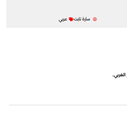
سارة تابت
عربي
لغربي..