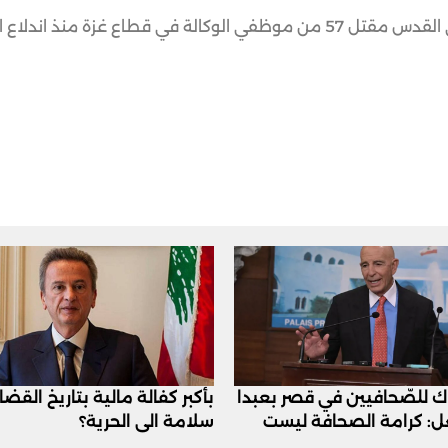
رب فيالسابع من تشرين الأول.
اك للصّحافيين في قصر بعبدا
بأكبر كفالة مالية بتاريخ القض
عل: كرامة الصحافة ليست
سلامة الى الحرية؟