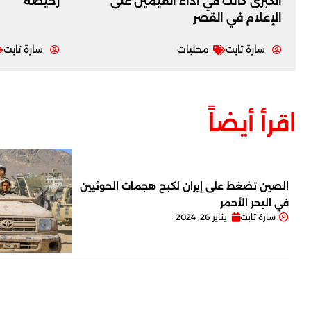
الكبرى كانت في أداء القيمين على
رخيصة
‏الإعلام في القصر
سارة تابت
محليات
سارة تابت
اقرأ أيضاً
الصين تضغط على إيران لكبح هجمات الحوثيين
في البحر الأحمر
سارة تابت
يناير 26, 2024