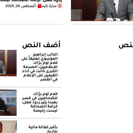
سارة تابت
أغسطس 26, 2025
لنص
أضف النص
النائب إبراهيم
الموسوي تعليقاً على
كلام توم برّاك
للإعلاميين: الصدمة
الكبرى كانت في أداء
القيمين على ‏الإعلام
في القصر
كلام توم برّاك
للصّحافيين في قصر
بعبدا يثير ردود فعل:
كرامة الصحافة
ليست رخيصة
بأكبر كفالة مالية
بتاريخ