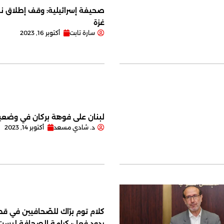
صحيفة إسرائيلية: وقف إطلاق نا
غزة
سارة تابت
أكتوبر 16, 2023
لبنان على فوهة بركان في وضعية
د. شادي مسعد
أكتوبر 14, 2023
كلام توم برّاك للصّحافيين في قصر
ردود فعل: كرامة الصحافة ليس