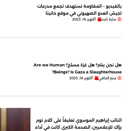
بالفيديو – المقاومة تستهدف تجمع مدرعات
لجيش العدو الصهيوني في موقع حانيتا
سارة تابت
أكتوبر 16, 2023
هل نحن بشر؟ هل غزة مسلخ؟ Are we Human
Beings? Is Gaza a Slaughterhouse?
منير الحافي
أكتوبر 16, 2023
النائب إبراهيم الموسوي تعليقاً على كلام توم
برّاك للإعلاميين: الصدمة الكبرى كانت في أداء