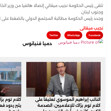
تلقى رئيس الحكومة نجيب ميقاتي إتصالا هاتفيا من وزير الخا
وجنوب لبنان.
وجدد رئيس الحكومة مطالبة المجتمع الدولي بالضغط على اسر
نجيب ميقاتي
Twitter
WhatsApp
Facebook
دميا فنيانوس
النائب إبراهيم الموسوي تعليقاً على
كلام توم برّ
كلام توم برّاك للإعلاميين: الصدمة
يثير ردود ف