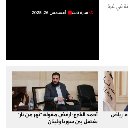
نة في غزة
سارة تابت
أغسطس 26, 2025
اء..رياض
أحمد الشرع: أرفض مقولة “نهر من نار”
يفصل بين سوريا ولبنان