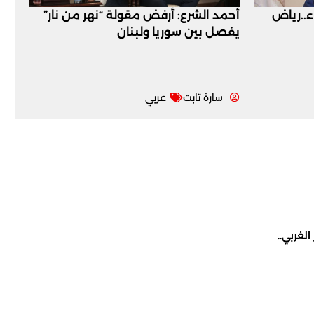
اء..رياض
أحمد الشرع: أرفض مقولة “نهر من نار”
يفصل بين سوريا ولبنان
سارة تابت
عربي
لغربي..