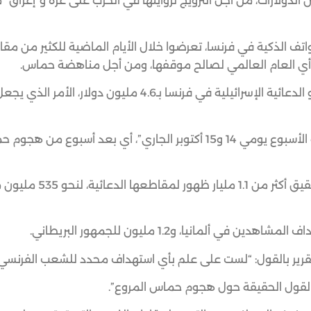
الدولارات، من أجل الترويج لروايتها في الحرب على غزة و”إغراق
 الذكية في فرنسا، تعرضوا خلال الأيام الماضية للكثير من مقا
د الرأي العام العالمي لصالح موقفها، ومن أجل مناهضة حماس.
وقدرت أداة التسويق الرقمي “سيمرش” تكلفة مقاطع الفيديو الدعائية الإسرائيلية في فرنسا بـ4.6 م
وذكرت الأداة أن “ذروة هذه المشاهدات كانت في عطلة نهاية الأسبوع يومي 14 و15 أكتوبر الجاري”، أي بعد أسبوع م
وأبرزت “ليبراسيون” أن حملة الخارجية الإسرائيلية نجحت في تحق
لتقرير بالقول: “لست على علم بأي استهداف محدد للشعب الفرنسي”
 لقول الحقيقة حول هجوم حماس المروع”.