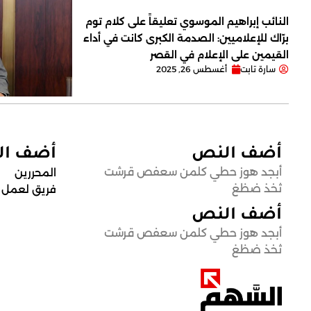
النائب إبراهيم الموسوي تعليقاً على كلام توم
برّاك للإعلاميين: الصدمة الكبرى كانت في أداء
القيمين على ‏الإعلام في القصر
سارة تابت
أغسطس 26, 2025
أضف النص
أضف ا
أبجد هوز حطي كلمن سعفص قرشت
المحررين
ثخذ ضظغ
فريق لعمل
أضف النص
أبجد هوز حطي كلمن سعفص قرشت
ثخذ ضظغ