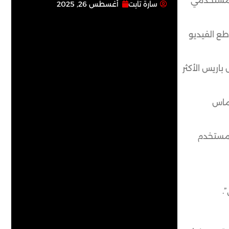
” مستخدمي
سارة تابت
أغسطس 26, 2025
طع الفيديو
ليون دولار، الأمر الذي يجعل باريس الأكثر
ن هجوم حماس
يق أكثر من 1.1 مليار ظهور لمقاطعها الدعائية، لنحو 535 مليون مستخدم
.