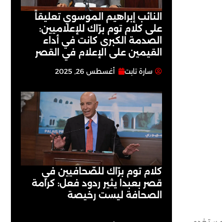
النائب إبراهيم الموسوي تعليقاً
على كلام توم برّاك للإعلاميين:
الصدمة الكبرى كانت في أداء
القيمين على ‏الإعلام في القصر
سارة تابت
أغسطس 26, 2025
كلام توم برّاك للصّحافيين في
قصر بعبدا يثير ردود فعل: كرامة
الصحافة ليست رخيصة