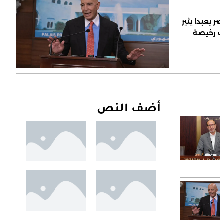
 بعبدا يثير
ت رخيصة
أضف النص