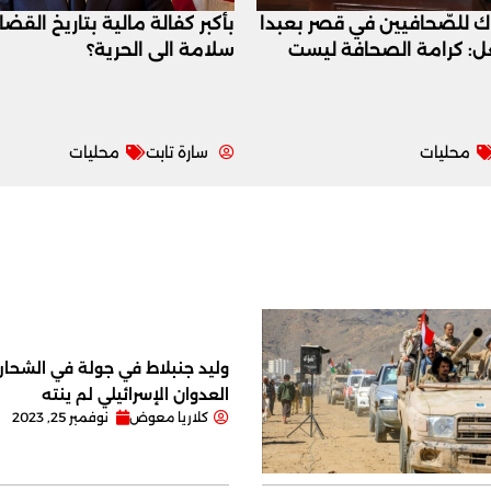
اك للصّحافيين في قصر بعبدا
بأكبر كفالة مالية بتاريخ القض
عل: كرامة الصحافة ليست
سلامة الى الحرية؟
محليات
سارة تابت
محليات
وليد جنبلاط في جولة في الشحار ا
العدوان الإسرائيلي لم ينته
كلاريا معوض
نوفمبر 25, 2023