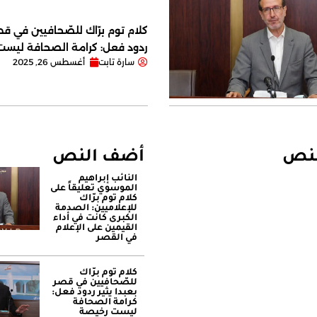
كلام توم برّاك للصّحافيين في قصر
ردود فعل: كرامة الصحافة ليس
سارة تابت
أغسطس 26, 2025
لنص
أضف النص
النائب إبراهيم
الموسوي تعليقاً على
كلام توم برّاك
للإعلاميين: الصدمة
الكبرى كانت في أداء
القيمين على ‏الإعلام
في القصر
كلام توم برّاك
للصّحافيين في قصر
بعبدا يثير ردود فعل:
كرامة الصحافة
ليست رخيصة