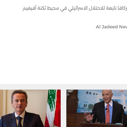
افا تابعة للاحتلال الاسرائيلي في محيط ثكنة أفيفيم