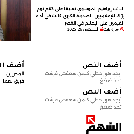
النائب إبراهيم الموسوي تعليقاً على كلام توم
برّاك للإعلاميين: الصدمة الكبرى كانت في أداء
القيمين على ‏الإعلام في القصر
سارة تابت
أغسطس 26, 2025
أضف النص
أضف ا
أبجد هوز حطي كلمن سعفص قرشت
المحررين
ثخذ ضظغ
فريق لعمل
أضف النص
أبجد هوز حطي كلمن سعفص قرشت
ثخذ ضظغ