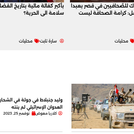
اك للصّحافيين في قصر بعبدا
بأكبر كفالة مالية بتاريخ القض
عل: كرامة الصحافة ليست
سلامة الى الحرية؟
محليات
سارة تابت
محليات
وليد جنبلاط في جولة في الشحار ا
العدوان الإسرائيلي لم ينته
كلاريا معوض
نوفمبر 25, 2023