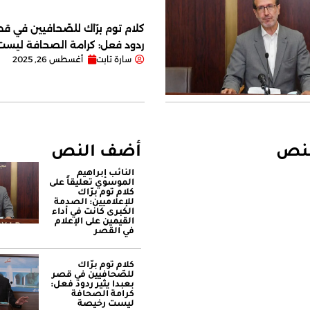
كلام توم برّاك للصّحافيين في قصر
ردود فعل: كرامة الصحافة ليس
سارة تابت
أغسطس 26, 2025
لنص
أضف النص
النائب إبراهيم
الموسوي تعليقاً على
كلام توم برّاك
للإعلاميين: الصدمة
الكبرى كانت في أداء
القيمين على ‏الإعلام
في القصر
كلام توم برّاك
للصّحافيين في قصر
بعبدا يثير ردود فعل:
كرامة الصحافة
ليست رخيصة