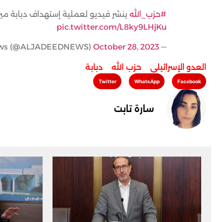
#حزب_الله
ينشر فيديو لعملية إستهداف دبابة ميرك
pic.twitter.com/L8ky9LHjKu
October 28, 2023
— Al Jadeed News (@ALJADEEDNEWS)
العدو الإسرائيلي
,
حزب الله
,
دبابة
Twitter
WhatsApp
Facebook
سارة تابت