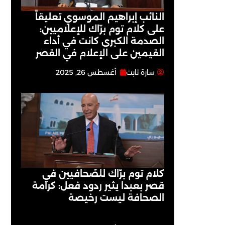
النائب إبراهيم الموسوي تعليقاً
على كلام توم برّاك للإعلاميين:
الصدمة الكبرى كانت في أداء
القيمين على ‏الإعلام في القصر
سارة تابت
أغسطس 26, 2025
كلام توم برّاك للصّحافيين في
قصر بعبدا يثير ردود فعل: كرامة
الصحافة ليست رخيصة