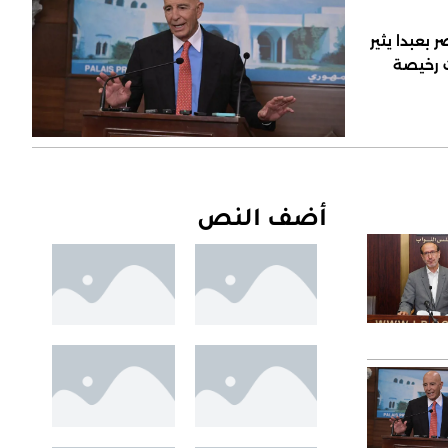
 بعبدا يثير
ت رخيصة
أضف النص