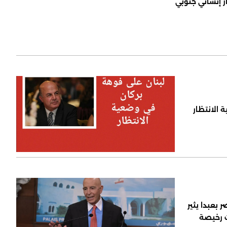
ر إنساني جنوبي
 الانتظار
 بعبدا يثير
ت رخيصة