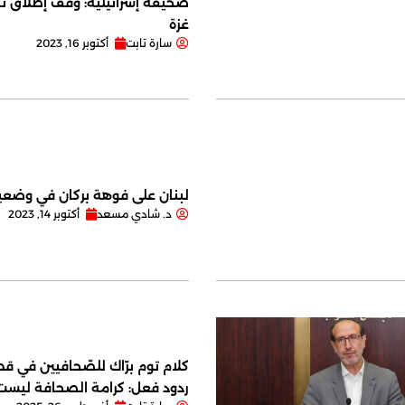
صحيفة إسرائيلية: وقف إطلاق نا
غزة
سارة تابت
أكتوبر 16, 2023
لبنان على فوهة بركان في وضعية
د. شادي مسعد
أكتوبر 14, 2023
كلام توم برّاك للصّحافيين في قصر
ردود فعل: كرامة الصحافة ليس