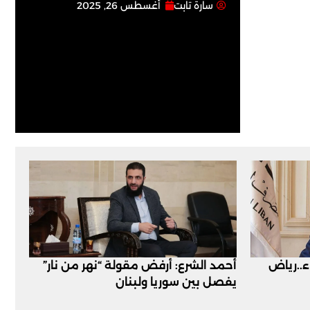
سارة تابت
أغسطس 26, 2025
اء..رياض
أحمد الشرع: أرفض مقولة “نهر من نار”
يفصل بين سوريا ولبنان