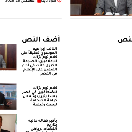
سارة تابت
أغسطس 26, 2025
لنص
أضف النص
النائب إبراهيم
الموسوي تعليقاً على
كلام توم برّاك
للإعلاميين: الصدمة
الكبرى كانت في أداء
القيمين على ‏الإعلام
في القصر
كلام توم برّاك
للصّحافيين في قصر
بعبدا يثير ردود فعل:
كرامة الصحافة
ليست رخيصة
بأكبر كفالة مالية
بتاريخ
القضاء..رياض