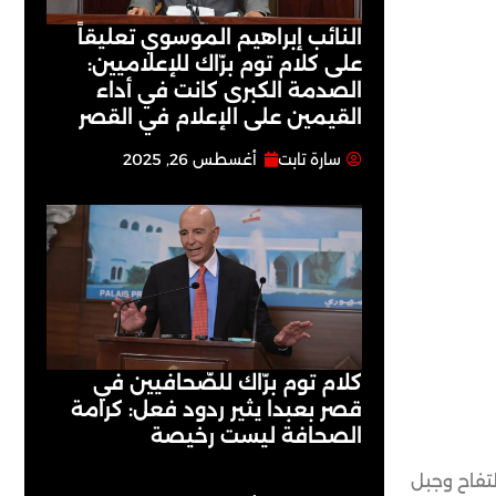
النائب إبراهيم الموسوي تعليقاً
على كلام توم برّاك للإعلاميين:
الصدمة الكبرى كانت في أداء
القيمين على ‏الإعلام في القصر
سارة تابت
أغسطس 26, 2025
كلام توم برّاك للصّحافيين في
قصر بعبدا يثير ردود فعل: كرامة
الصحافة ليست رخيصة
لتفاح وجبل