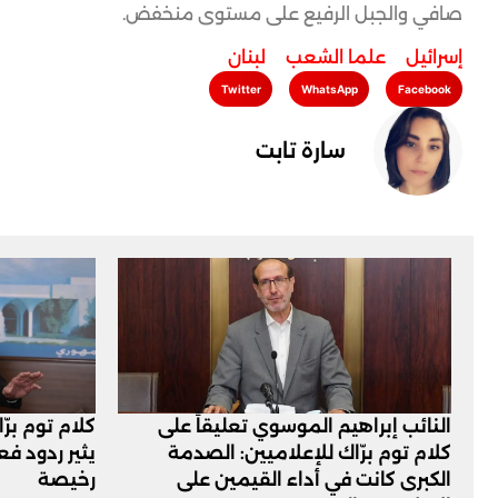
صافي والجبل الرفيع على مستوى منخفض.
إسرائيل
,
علما الشعب
,
لبنان
Twitter
WhatsApp
Facebook
سارة تابت
النائب إبراهيم الموسوي تعليقاً على
كلام توم برّ
كلام توم برّاك للإعلاميين: الصدمة
يثير ردود ف
الكبرى كانت في أداء القيمين على
رخيصة