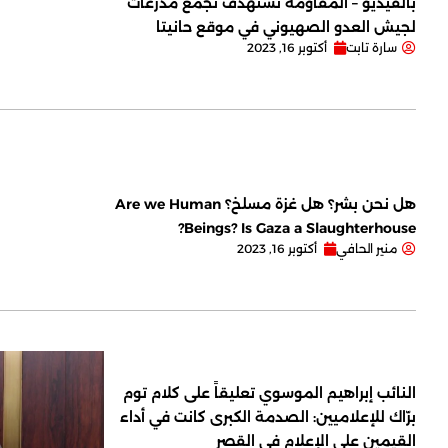
بالفيديو – المقاومة تستهدف تجمع مدرعات
لجيش العدو الصهيوني في موقع حانيتا
سارة تابت
أكتوبر 16, 2023
هل نحن بشر؟ هل غزة مسلخ؟ Are we Human
Beings? Is Gaza a Slaughterhouse?
منير الحافي
أكتوبر 16, 2023
النائب إبراهيم الموسوي تعليقاً على كلام توم
برّاك للإعلاميين: الصدمة الكبرى كانت في أداء
القيمين على ‏الإعلام في القصر