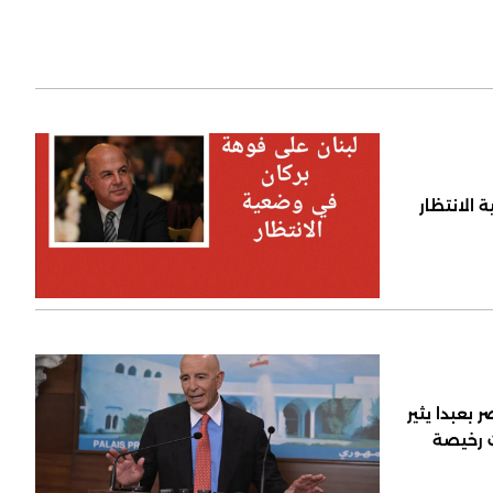
 الانتظار
 بعبدا يثير
ت رخيصة