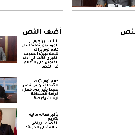
لنص
أضف النص
النائب إبراهيم
الموسوي تعليقاً على
كلام توم برّاك
للإعلاميين: الصدمة
الكبرى كانت في أداء
القيمين على ‏الإعلام
في القصر
كلام توم برّاك
للصّحافيين في قصر
بعبدا يثير ردود فعل:
كرامة الصحافة
ليست رخيصة
بأكبر كفالة مالية
بتاريخ
القضاء..رياض
سلامة الى الحرية؟