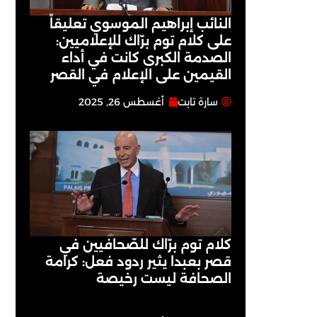
النائب إبراهيم الموسوي تعليقاً
على كلام توم برّاك للإعلاميين:
الصدمة الكبرى كانت في أداء
القيمين على ‏الإعلام في القصر
سارة تابت
أغسطس 26, 2025
كلام توم برّاك للصّحافيين في
قصر بعبدا يثير ردود فعل: كرامة
الصحافة ليست رخيصة