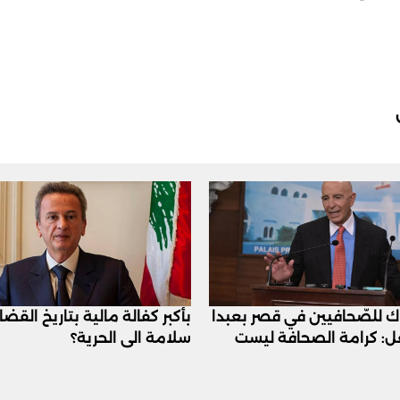
اك للصّحافيين في قصر بعبدا
بأكبر كفالة مالية بتاريخ القض
عل: كرامة الصحافة ليست
سلامة الى الحرية؟