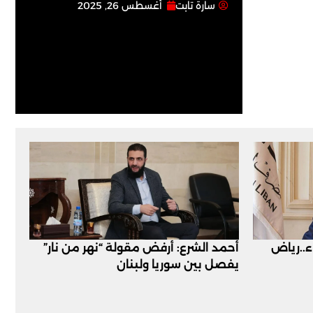
سارة تابت
أغسطس 26, 2025
اء..رياض
أحمد الشرع: أرفض مقولة “نهر من نار”
يفصل بين سوريا ولبنان