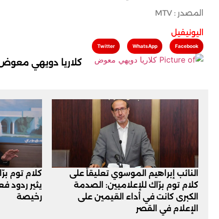
المصدر : MTV
اليونيفيل
Twitter
WhatsApp
Facebook
كلاريا دويهي معوض
النائب إبراهيم الموسوي تعليقاً على
كلام توم برّ
كلام توم برّاك للإعلاميين: الصدمة
يثير ردود ف
الكبرى كانت في أداء القيمين على
رخيصة
‏الإعلام في القصر