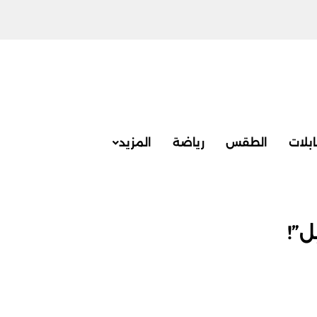
بلات
الطقس
رياضة
المزيد
ل”!