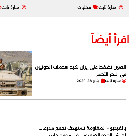
سارة تابت
محليات
سارة تابت
اقرأ أيضاً
الصين تضغط على إيران لكبح هجمات الحوثيين
في البحر الأحمر
سارة تابت
يناير 26, 2024
بالفيديو – المقاومة تستهدف تجمع مدرعات
لجيش العدو الصهيوني في موقع حانيتا