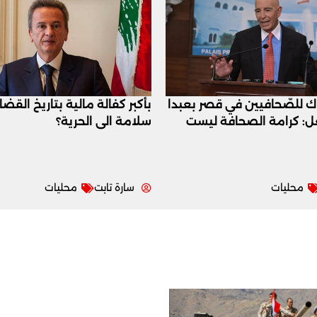
اك للصّحافيين في قصر بعبدا
بأكبر كفالة مالية بتاريخ القض
عل: كرامة الصحافة ليست
سلامة الى الحرية؟
محليات
سارة تابت
محليات