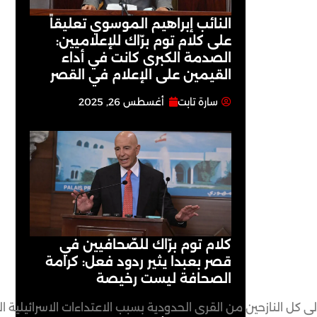
النائب إبراهيم الموسوي تعليقاً
على كلام توم برّاك للإعلاميين:
الصدمة الكبرى كانت في أداء
القيمين على ‏الإعلام في القصر
سارة تابت
أغسطس 26, 2025
كلام توم برّاك للصّحافيين في
قصر بعبدا يثير ردود فعل: كرامة
الصحافة ليست رخيصة
مة الى كل النازحين من القرى الحدودية بسبب الاعتداءات الاسرائي