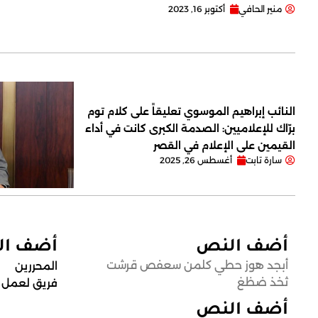
منير الحافي
أكتوبر 16, 2023
النائب إبراهيم الموسوي تعليقاً على كلام توم
برّاك للإعلاميين: الصدمة الكبرى كانت في أداء
القيمين على ‏الإعلام في القصر
سارة تابت
أغسطس 26, 2025
أضف النص
أضف ا
أبجد هوز حطي كلمن سعفص قرشت
المحررين
ثخذ ضظغ
فريق لعمل
أضف النص