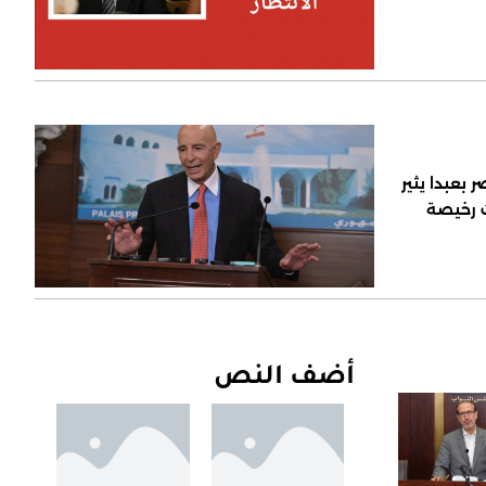
 بعبدا يثير
ت رخيصة
أضف النص