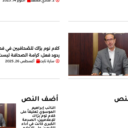
د. شادي مسعد
أكتوبر 14, 2023
كلام توم برّاك للصّحافيين في قصر
ردود فعل: كرامة الصحافة ليس
سارة تابت
أغسطس 26, 2025
لنص
أضف النص
النائب إبراهيم
الموسوي تعليقاً على
كلام توم برّاك
للإعلاميين: الصدمة
الكبرى كانت في أداء