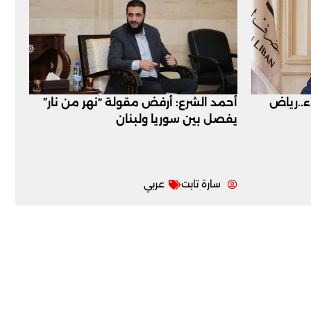
اء..رياض
أحمد الشرع: أرفض مقولة “نهر من نار”
يفصل بين سوريا ولبنان
سارة تابت
عربي