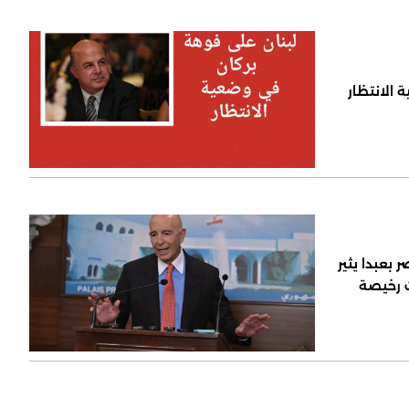
 الانتظار
 بعبدا يثير
ت رخيصة