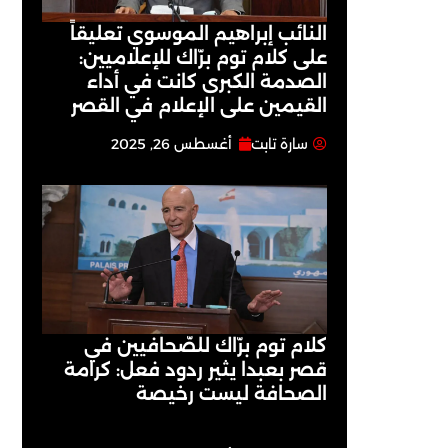
النائب إبراهيم الموسوي تعليقاً
على كلام توم برّاك للإعلاميين:
الصدمة الكبرى كانت في أداء
القيمين على ‏الإعلام في القصر
سارة تابت
أغسطس 26, 2025
كلام توم برّاك للصّحافيين في
قصر بعبدا يثير ردود فعل: كرامة
الصحافة ليست رخيصة