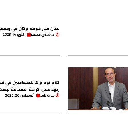
لبنان على فوهة بركان في وضعية
د. شادي مسعد
أكتوبر 14, 2023
كلام توم برّاك للصّحافيين في قصر
ردود فعل: كرامة الصحافة ليس
سارة تابت
أغسطس 26, 2025