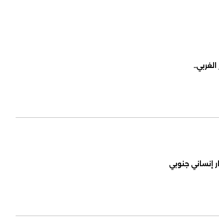
لغربي..
ر إنساني جنوبي