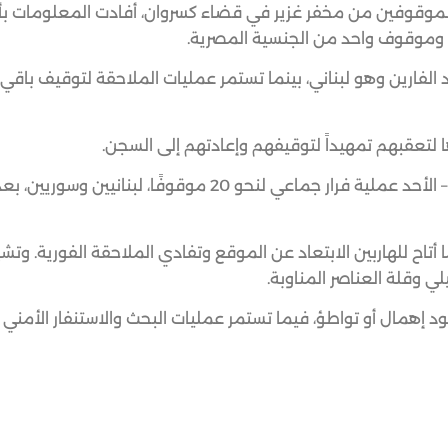
من الموقوفين من مخفر غزير في قضاء كسروان، أفادت المعلومات ب
فارين وهو لبناني، بينما تستمر عمليات الملاحقة لتوقيف باقي ا
ا لتعقبهم تمهيداً لتوقيفهم وإعادتهم إلى السجن.
وكانت نظارة فصيلة غزير قد شهدت عند منتصف ليل السبت – الأحد عملية فرار جماعي لنحو 20 موقوفًا، لبن
اح للهاربين الابتعاد عن الموقع وتفادي الملاحقة الفورية. وتش
لي وقلة العناصر المناوبة.
إهمال أو تواطؤ، فيما تستمر عمليات البحث والاستنفار الأمني 