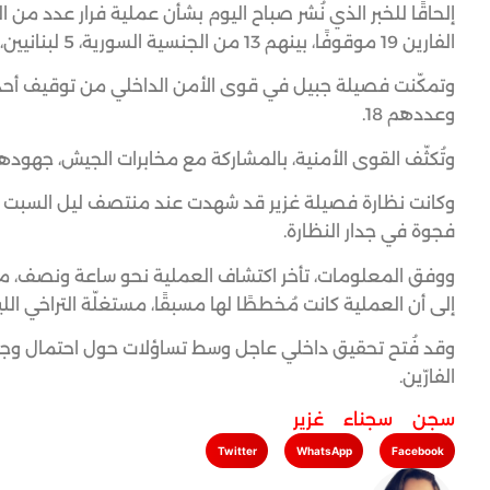
إلحاقًا للخبر الذي نُشر صباح اليوم بشأن عملية فرار عدد 
الفارين 19 موقوفًا، بينهم 13 من الجنسية السورية، 5 لبنانيين، وموقوف واحد من الجنسية المصرية.
وتمكّنت فصيلة جبيل في قوى الأمن الداخلي من توقيف أحد ال
وعددهم 18.
وتُكثّف القوى الأمنية، بالمشاركة مع مخابرات الجيش، جهوده
فجوة في جدار النظارة.
ووفق المعلومات، تأخر اكتشاف العملية نحو ساعة ونصف، ما أت
إلى أن العملية كانت مُخططًا لها مسبقًا، مستغلّة التراخي اللي
وقد فُتح تحقيق داخلي عاجل وسط تساؤلات حول احتمال وجود 
الفارّين.
سجن
,
سجناء
,
غزير
Twitter
WhatsApp
Facebook