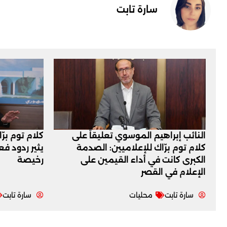
سارة تابت
النائب إبراهيم الموسوي تعليقاً على
كلام توم برّ
كلام توم برّاك للإعلاميين: الصدمة
يثير ردود ف
الكبرى كانت في أداء القيمين على
رخيصة
‏الإعلام في القصر
سارة تابت
محليات
سارة تابت