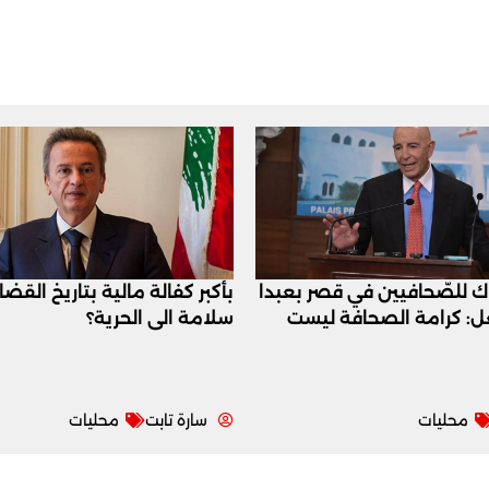
اك للصّحافيين في قصر بعبدا
بأكبر كفالة مالية بتاريخ القض
عل: كرامة الصحافة ليست
سلامة الى الحرية؟
محليات
سارة تابت
محليات