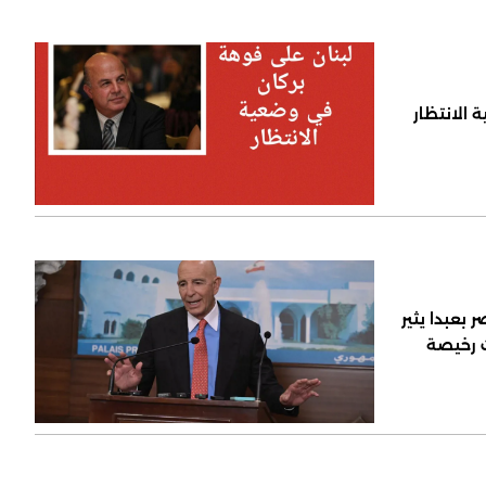
 الانتظار
 بعبدا يثير
ت رخيصة