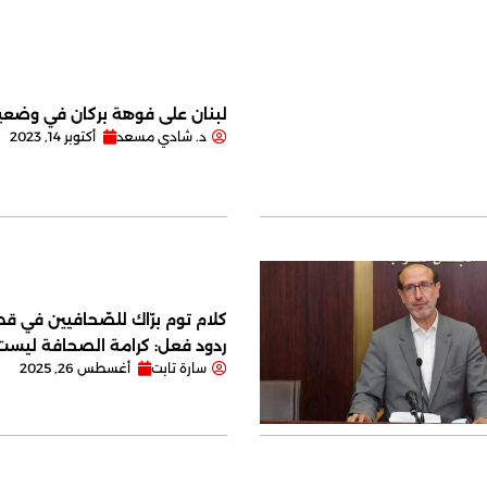
لبنان على فوهة بركان في وضعية
د. شادي مسعد
أكتوبر 14, 2023
كلام توم برّاك للصّحافيين في قصر
ردود فعل: كرامة الصحافة ليس
سارة تابت
أغسطس 26, 2025