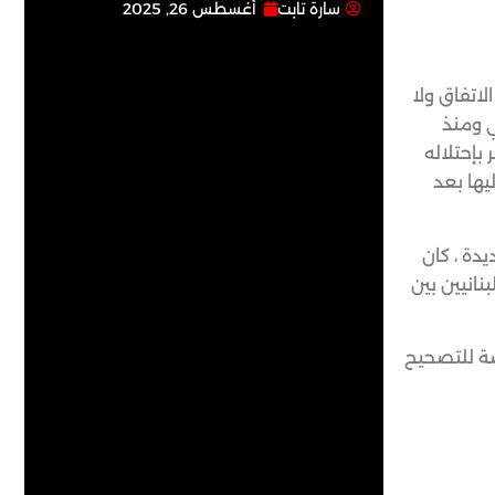
سارة تابت
أغسطس 26, 2025
جات الاتفاق ولا
ي ومنذ
بإحتلاله
يها بعد
يدة ، كان
نانيين بين
صة للتصحيح