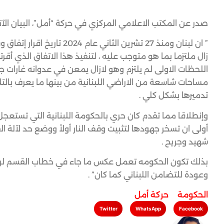
صدر عن المكتب الاعلامي المركزي في حركة “أمل”، البيان الآت
” ان لبنان ومنذ 27 تشرين ال
زال ملتزما بما هو متوجب عليه ، لتنفيذ هذا الاتفاق الذي أقرته
اللحظات الاولى لم يلتزم وهو لازال يمعن في عدوانه غارات جوي
مساحات شاسعة من الاراضي اللبنانية من بينها ما يعرف بالتل
تدميرها بشكل كلي .
وإنطلاقا مما تقدم كان حري بالحكومة اللبنانية التي تستعجل ت
أولى ان تسخر جهودها لتثبيت وقف النار أولاً ووضع حد لآلة ال
شهيد وجريح .
بذلك تكون الحكومه تعمل عكس ما جاء في خطاب القسم لرئيس 
وعودة للتضامن اللبناني كما كان” .
الحكومة
,
حركة أمل
Twitter
WhatsApp
Facebook