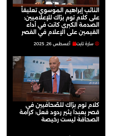
النائب إبراهيم الموسوي تعليقاً
على كلام توم برّاك للإعلاميين:
الصدمة الكبرى كانت في أداء
القيمين على ‏الإعلام في القصر
سارة تابت
أغسطس 26, 2025
كلام توم برّاك للصّحافيين في
قصر بعبدا يثير ردود فعل: كرامة
الصحافة ليست رخيصة