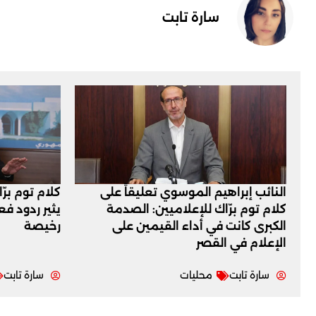
سارة تابت
النائب إبراهيم الموسوي تعليقاً على
كلام توم برّ
كلام توم برّاك للإعلاميين: الصدمة
يثير ردود ف
الكبرى كانت في أداء القيمين على
رخيصة
‏الإعلام في القصر
سارة تابت
محليات
سارة تابت