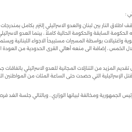
ي :
ثاني عام 2024 تاريخ اقرار إتفاق وقف اطلاق النار بين لبنان والعدو الاسرائيلي إلتزم بكامل بمندر
 الحكومة السابقة والحكومة الحالية كاملاً ، بينما العدو الاسرائيل
ة واغتيالات بواسطة المسيرات مستبيحاً الاجواء اللبنانية ويستمر 
ال الخمس ، إضافة الى منعه أهالي القرى الحدودية من العودة ال
قديم المزيد من التنازلات المجانية للعدو الاسرائيلي باتفاقات جد
قتل الإسرائيلية التي حصدت حتى الساعة المئات من المواطنين اللب
الجمهورية ومخالفة لبيانها الوزاري ، وبالتالي جلسة الغد فر