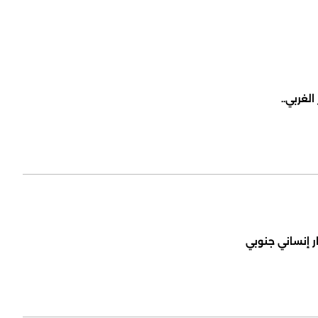
لغربي..
ر إنساني جنوبي