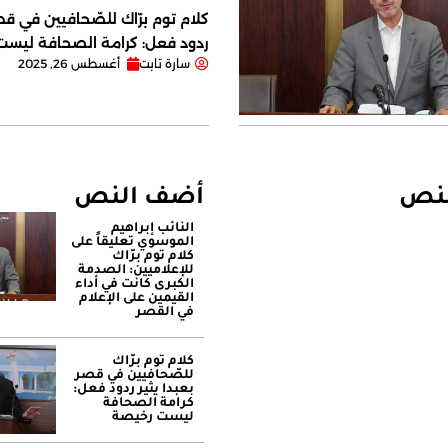
كلام توم برّاك للصّحافيين في قصر
ردود فعل: كرامة الصحافة ليس
سارة تابت
أغسطس 26, 2025
لنص
أضف النص
النائب إبراهيم
الموسوي تعليقاً على
كلام توم برّاك
للإعلاميين: الصدمة
الكبرى كانت في أداء
القيمين على ‏الإعلام
في القصر
كلام توم برّاك
للصّحافيين في قصر
بعبدا يثير ردود فعل:
كرامة الصحافة
ليست رخيصة