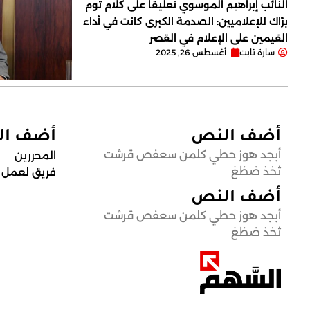
النائب إبراهيم الموسوي تعليقاً على كلام توم
برّاك للإعلاميين: الصدمة الكبرى كانت في أداء
القيمين على ‏الإعلام في القصر
سارة تابت
أغسطس 26, 2025
أضف النص
أضف ا
أبجد هوز حطي كلمن سعفص قرشت
المحررين
ثخذ ضظغ
فريق لعمل
أضف النص
أبجد هوز حطي كلمن سعفص قرشت
ثخذ ضظغ