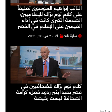
النائب إبراهيم الموسوي تعليقاً
على كلام توم برّاك للإعلاميين:
الصدمة الكبرى كانت في أداء
القيمين على ‏الإعلام في القصر
سارة تابت
أغسطس 26, 2025
كلام توم برّاك للصّحافيين في
قصر بعبدا يثير ردود فعل: كرامة
الصحافة ليست رخيصة