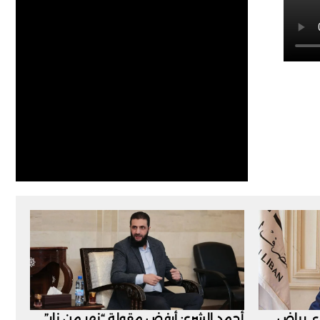
اء..رياض
أحمد الشرع: أرفض مقولة “نهر من نار”