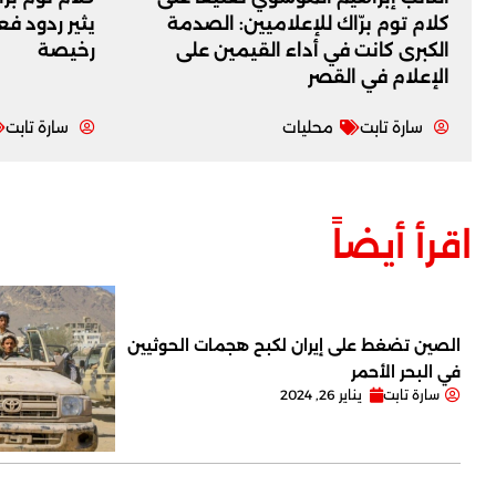
كلام توم برّاك للإعلاميين: الصدمة
يثير ردود ف
الكبرى كانت في أداء القيمين على
رخيصة
‏الإعلام في القصر
سارة تابت
محليات
سارة تابت
اقرأ أيضاً
الصين تضغط على إيران لكبح هجمات الحوثيين
في البحر الأحمر
سارة تابت
يناير 26, 2024