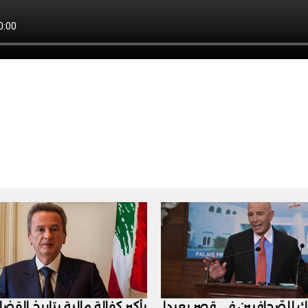
اك للصّحافيين في قصر بعبدا
بأكبر كفالة مالية بتاريخ القض