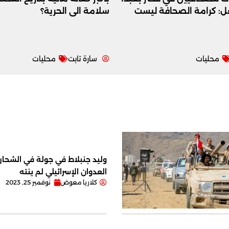
عل: كرامة الصحافة ليست
سلامة الى الحرية؟
محليات
سارة تابت
محليات
وليد جنبلاط في جولة في الشحار ا
العدوان الإسرائيلي لم ينته
كلاريا معوض
نوفمبر 25, 2023