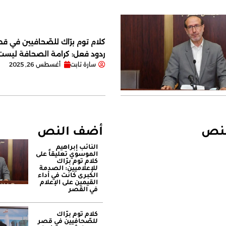
كلام توم برّاك للصّحافيين في قصر
ردود فعل: كرامة الصحافة ليس
سارة تابت
أغسطس 26, 2025
لنص
أضف النص
النائب إبراهيم
الموسوي تعليقاً على
كلام توم برّاك
للإعلاميين: الصدمة
الكبرى كانت في أداء
القيمين على ‏الإعلام
في القصر
كلام توم برّاك
للصّحافيين في قصر