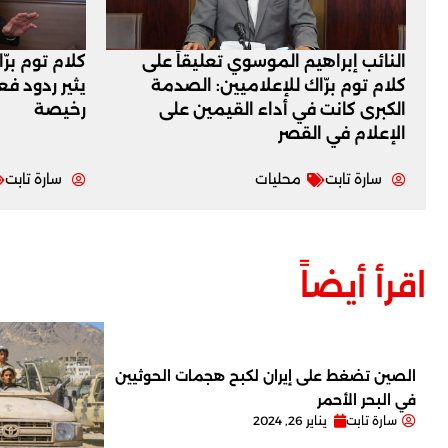
النائب إبراهيم الموسوي تعليقاً على
كلام توم برّ
كلام توم برّاك للإعلاميين: الصدمة
يثير ردود ف
الكبرى كانت في أداء القيمين على
رخيصة
‏الإعلام في القصر
سارة تابت
محليات
سارة تابت
اقرأ أيضاً
الصين تضغط على إيران لكبح هجمات الحوثيين
في البحر الأحمر
سارة تابت
يناير 26, 2024