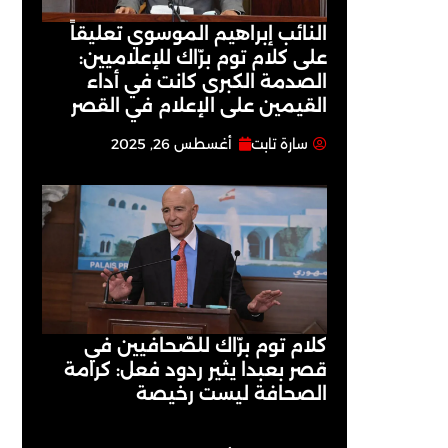
النائب إبراهيم الموسوي تعليقاً
على كلام توم برّاك للإعلاميين:
الصدمة الكبرى كانت في أداء
القيمين على ‏الإعلام في القصر
سارة تابت
أغسطس 26, 2025
كلام توم برّاك للصّحافيين في
قصر بعبدا يثير ردود فعل: كرامة
الصحافة ليست رخيصة