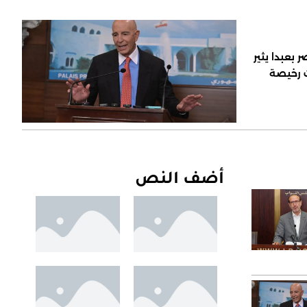
 بعبدا يثير
ت رخيصة
أضف النص