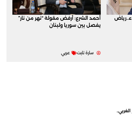
اء..رياض
أحمد الشرع: أرفض مقولة “نهر من نار”
يفصل بين سوريا ولبنان
سارة تابت
عربي
لغربي..