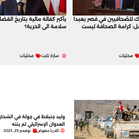
اك للصّحافيين في قصر بعبدا
بأكبر كفالة مالية بتاريخ القض
عل: كرامة الصحافة ليست
سلامة الى الحرية؟
محليات
سارة تابت
محليات
وليد جنبلاط في جولة في الشحار ا
العدوان الإسرائيلي لم ينته
كلاريا معوض
نوفمبر 25, 2023