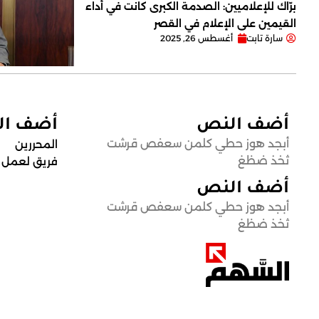
برّاك للإعلاميين: الصدمة الكبرى كانت في أداء
القيمين على ‏الإعلام في القصر
سارة تابت
أغسطس 26, 2025
أضف النص
أضف ا
أبجد هوز حطي كلمن سعفص قرشت
المحررين
ثخذ ضظغ
فريق لعمل
أضف النص
أبجد هوز حطي كلمن سعفص قرشت
ثخذ ضظغ