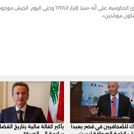
وشدّد بو صعب بعد الجلسة المشتركة لمناقشة خطة الطوارئ الحكومية، على أنّه «منذ إقرار ال
نكون موحّدين».
اك للصّحافيين في قصر بعبدا
بأكبر كفالة مالية بتاريخ القض
عل: كرامة الصحافة ليست
سلامة الى الحرية؟