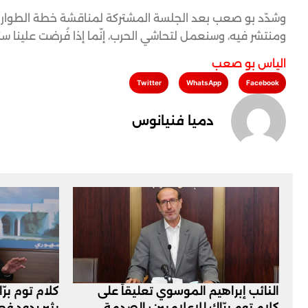
ومنتشر فيه، وسنعمل لتحاشي الحرب، إنّما إذا فُرضت علينا س
الياس بو صعب
Twitter
WhatsApp
Facebook
دميا فنيانوس
النائب إبراهيم الموسوي تعليقاً على
كلام توم برّ
كلام توم برّاك للإعلاميين: الصدمة
يثير ردود ف