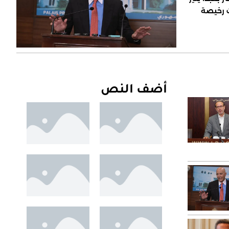
ت رخيصة
أضف النص