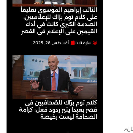
النائب إبراهيم الموسوي تعليقاً
على كلام توم برّاك للإعلاميين:
الصدمة الكبرى كانت في أداء
القيمين على ‏الإعلام في القصر
سارة تابت
أغسطس 26, 2025
كلام توم برّاك للصّحافيين في
قصر بعبدا يثير ردود فعل: كرامة
الصحافة ليست رخيصة
ان».