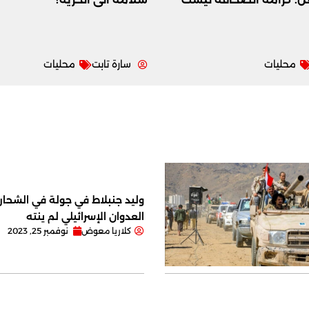
محليات
سارة تابت
محليات
وليد جنبلاط في جولة في الشحار ا
العدوان الإسرائيلي لم ينته
كلاريا معوض
نوفمبر 25, 2023