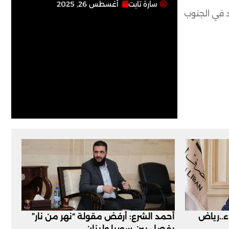
سارة تابت
أغسطس 26, 2025
ـ1701 وحتى اليوم، الجيش موجود في الجنوب
اء..رياض
أحمد الشرع: أرفض مقولة “نهر من نار”
يفصل بين سوريا ولبنان