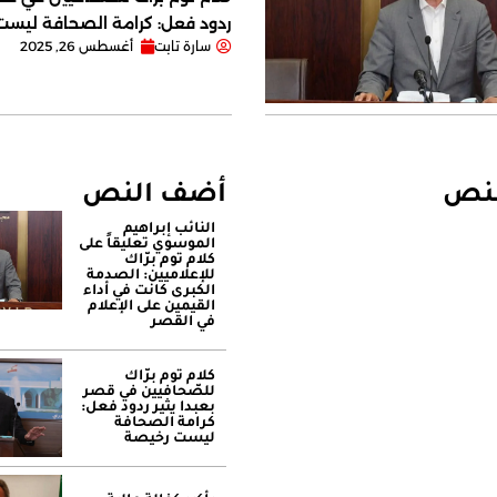
ردود فعل: كرامة الصحافة ليس
سارة تابت
أغسطس 26, 2025
لنص
أضف النص
النائب إبراهيم
الموسوي تعليقاً على
كلام توم برّاك
للإعلاميين: الصدمة
الكبرى كانت في أداء
القيمين على ‏الإعلام
في القصر
كلام توم برّاك
للصّحافيين في قصر
بعبدا يثير ردود فعل:
كرامة الصحافة
ليست رخيصة