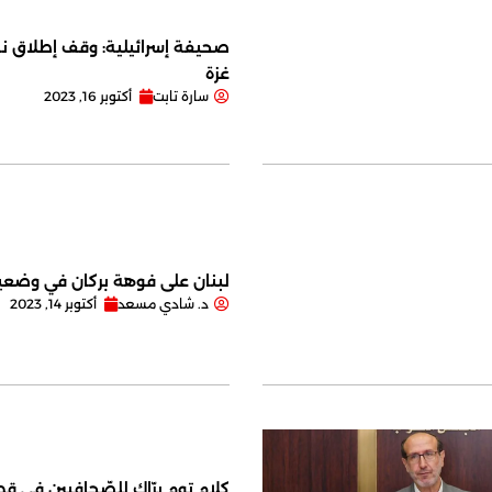
صحيفة إسرائيلية: وقف إطلاق نا
غزة
سارة تابت
أكتوبر 16, 2023
لبنان على فوهة بركان في وضعية
د. شادي مسعد
أكتوبر 14, 2023
كلام توم برّاك للصّحافيين في قصر