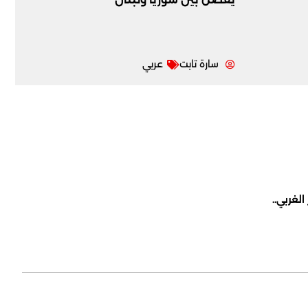
سارة تابت
عربي
لغربي..