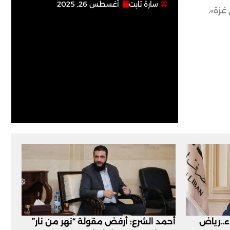
سارة تابت
أغسطس 26, 2025
غزة».
اء..رياض
أحمد الشرع: أرفض مقولة “نهر من نار”