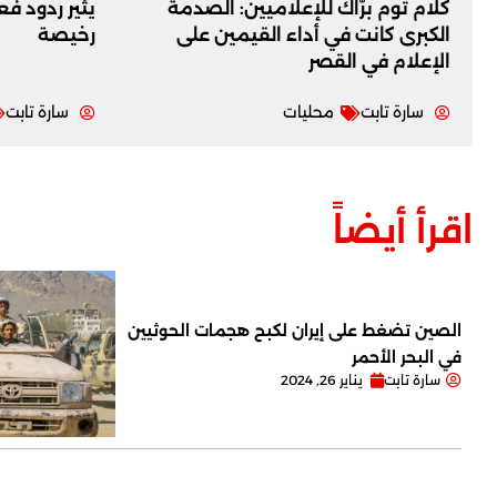
كلام توم برّاك للإعلاميين: الصدمة
يثير ردود ف
الكبرى كانت في أداء القيمين على
رخيصة
‏الإعلام في القصر
سارة تابت
محليات
سارة تابت
اقرأ أيضاً
الصين تضغط على إيران لكبح هجمات الحوثيين
في البحر الأحمر
سارة تابت
يناير 26, 2024