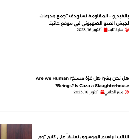
بالفيديو – المقاومة تستهدف تجمع مدرعات
لجيش العدو الصهيوني في موقع حانيتا
سارة تابت
أكتوبر 16, 2023
هل نحن بشر؟ هل غزة مسلخ؟ Are we Human
Beings? Is Gaza a Slaughterhouse?
منير الحافي
أكتوبر 16, 2023
النائب إبراهيم الموسوي تعليقاً على كلام توم