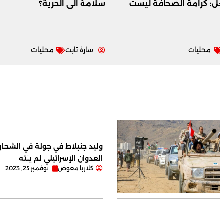
عل: كرامة الصحافة ليست
سلامة الى الحرية؟
محليات
سارة تابت
محليات
وليد جنبلاط في جولة في الشحار ا
العدوان الإسرائيلي لم ينته
كلاريا معوض
نوفمبر 25, 2023