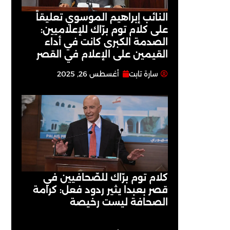
النائب إبراهيم الموسوي تعليقاً
على كلام توم برّاك للإعلاميين:
الصدمة الكبرى كانت في أداء
القيمين على ‏الإعلام في القصر
سارة تابت
أغسطس 26, 2025
كلام توم برّاك للصّحافيين في
قصر بعبدا يثير ردود فعل: كرامة
الصحافة ليست رخيصة