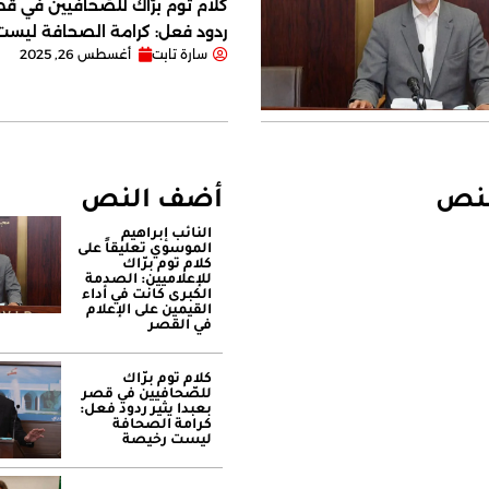
كلام توم برّاك للصّحافيين في قصر
ردود فعل: كرامة الصحافة ليس
سارة تابت
أغسطس 26, 2025
لنص
أضف النص
النائب إبراهيم
الموسوي تعليقاً على
كلام توم برّاك
للإعلاميين: الصدمة
الكبرى كانت في أداء
القيمين على ‏الإعلام
في القصر
كلام توم برّاك
للصّحافيين في قصر
بعبدا يثير ردود فعل:
كرامة الصحافة
ليست رخيصة