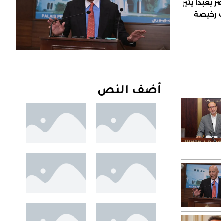
 بعبدا يثير
ت رخيصة
أضف النص