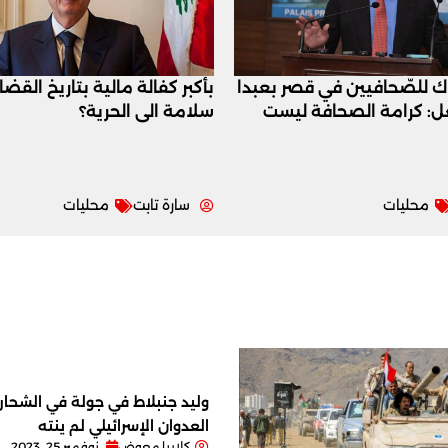
اك للصّحافيين في قصر بعبدا
بأكبر كفالة مالية بتاريخ القض
عل: كرامة الصحافة ليست
سلامة الى الحرية؟
محليات
سارة تابت
محليات
وليد جنبلاط في جولة في الشحار ا
العدوان الإسرائيلي لم ينته
كلاريا معوض
نوفمبر 25, 2023