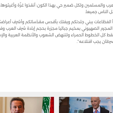
رب والمسلمين ولكل ضمير حي بهذا الكون: أنقذوا غزّة وأغيثوها، ل
ل الناس جميعا.
أ الفظاعات ببني جلدتكم ويفتك بأقدس مقدّساتكم وأشرف أعراض
رتكب المجرم الصهيوني بمخيم جباليا مجزرة بحجم إبادة شرف العرب و
ط كل الخطوط الحمراء ولتنهض الشعوب والأنظمة العربية والإسل
رطان يجب اقتلاعه”.