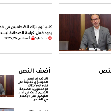
كلام توم برّاك للصّحافيين في قصر
ردود فعل: كرامة الصحافة ليس
سارة تابت
أغسطس 26, 2025
لنص
أضف النص
النائب إبراهيم
الموسوي تعليقاً على
كلام توم برّاك
للإعلاميين: الصدمة
الكبرى كانت في أداء
القيمين على ‏الإعلام
في القصر