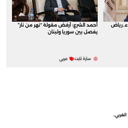
اء..رياض
أحمد الشرع: أرفض مقولة “نهر من نار”
يفصل بين سوريا ولبنان
سارة تابت
عربي
لغربي..