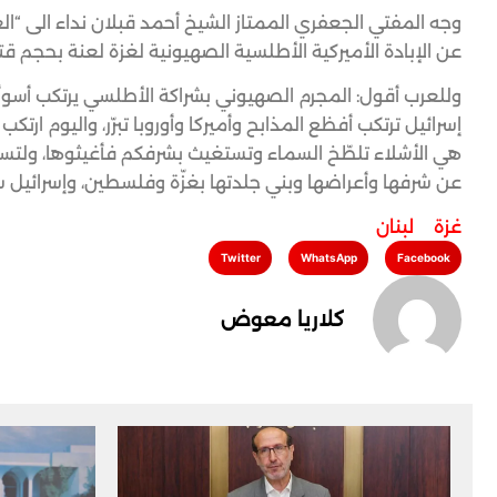
وجه المفتي الجعفري الممتاز الشيخ أحمد قبلان نداء الى “الع
عن الإبادة الأميركية الأطلسية الصهيونية لغزة لعنة بحجم قت
وللعرب أقول: المجرم الصهيوني بشراكة الأطلسي يرتكب أسو
إسرائيل ترتكب أفظع المذابح وأميركا وأوروبا تبرّر، واليوم ا
هي الأشلاء تلطّخ السماء وتستغيث بشرفكم فأغيثوها، ولتسق
عن شرفها وأعراضها وبني جلدتها بغزّة وفلسطين، وإسرائيل س
غزة
,
لبنان
Twitter
WhatsApp
Facebook
كلاريا معوض