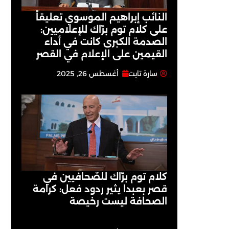
النائب إبراهيم الموسوي تعليقاً
على كلام توم برّاك للإعلاميين:
الصدمة الكبرى كانت في أداء
القيمين على ‏الإعلام في القصر
سارة تابت
أغسطس 26, 2025
كلام توم برّاك للصّحافيين في
قصر بعبدا يثير ردود فعل: كرامة
الصحافة ليست رخيصة