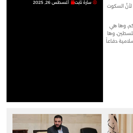
سارة تابت
أغسطس 26, 2025
أنَّ السكوت
كم، وها هي
فلسطين، وها
امية دفاعاً