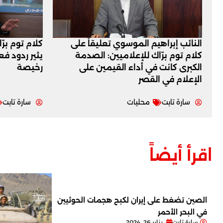
النائب إبراهيم الموسوي تعليقاً على
كلام توم برّ
كلام توم برّاك للإعلاميين: الصدمة
يثير ردود ف
الكبرى كانت في أداء القيمين على
رخيصة
‏الإعلام في القصر
سارة تابت
محليات
سارة تابت
اقرأ أيضاً
الصين تضغط على إيران لكبح هجمات الحوثيين
في البحر الأحمر
سارة تابت
يناير 26, 2024