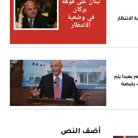
 الانتظار
 بعبدا يثير
ت رخيصة
أضف النص