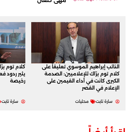
مهى كنعان
النائب إبراهيم الموسوي تعليقاً على
كلام توم برّ
كلام توم برّاك للإعلاميين: الصدمة
يثير ردود ف
الكبرى كانت في أداء القيمين على
رخيصة
‏الإعلام في القصر
سارة تابت
محليات
سارة تابت