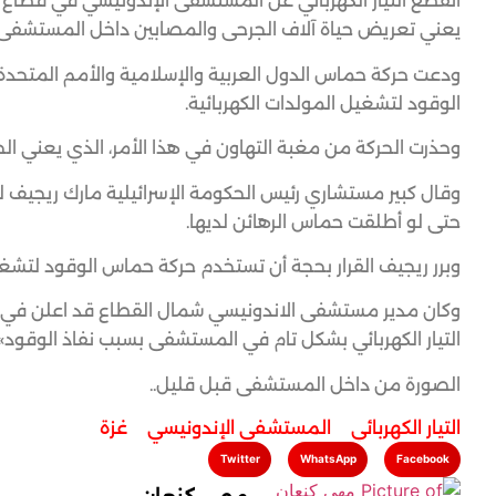
انقطع التيار الكهربائي عن المستشفى الإندونيسي في قطاع غز
يعني تعريض حياة آلاف الجرحى والمصابين داخل المستشفى ل
ودعت حركة حماس الدول العربية والإسلامية والأمم المتحدة 
الوقود لتشغيل المولدات الكهربائية.
وحذرت الحركة من مغبة التهاون في هذا الأمر، الذي يعني 
وقال كبير مستشاري رئيس الحكومة الإسرائيلية مارك ريجيف لو
حتى لو أطلقت حماس الرهائن لديها.
وبرر ريجيف القرار بحجة أن تستخدم حركة حماس الوقود لتشغيل
وكان مدير مستشفى الاندونيسي شمال القطاع قد اعلن في وقت
التيار الكهربائي بشكل تام في المستشفى بسبب نفاذ الوقود».
الصورة من داخل المستشفى قبل قليل..
التيار الكهربائي
,
المستشفى الإندونيسي
,
غزة
Twitter
WhatsApp
Facebook