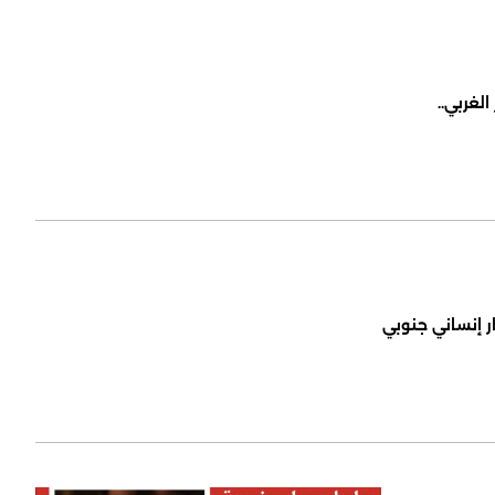
لغربي..
ر إنساني جنوبي