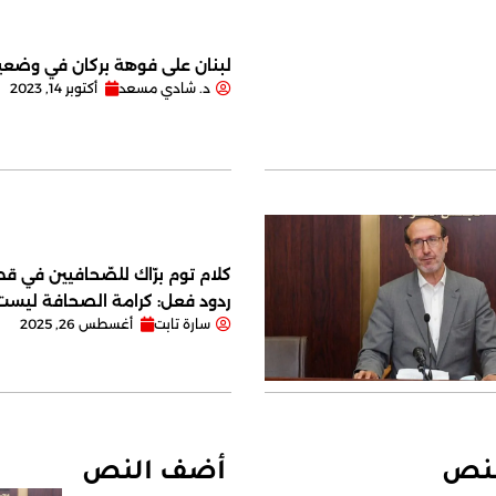
لبنان على فوهة بركان في وضعية
د. شادي مسعد
أكتوبر 14, 2023
كلام توم برّاك للصّحافيين في قصر
ردود فعل: كرامة الصحافة ليس
سارة تابت
أغسطس 26, 2025
لنص
أضف النص