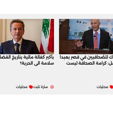
اك للصّحافيين في قصر بعبدا
بأكبر كفالة مالية بتاريخ القض
عل: كرامة الصحافة ليست
سلامة الى الحرية؟
محليات
سارة تابت
محليات