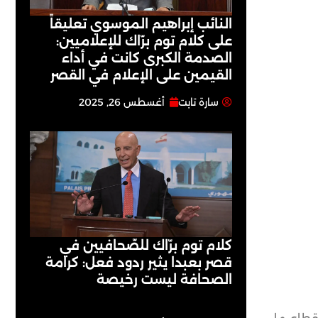
النائب إبراهيم الموسوي تعليقاً
على كلام توم برّاك للإعلاميين:
الصدمة الكبرى كانت في أداء
القيمين على ‏الإعلام في القصر
سارة تابت
أغسطس 26, 2025
كلام توم برّاك للصّحافيين في
قصر بعبدا يثير ردود فعل: كرامة
الصحافة ليست رخيصة